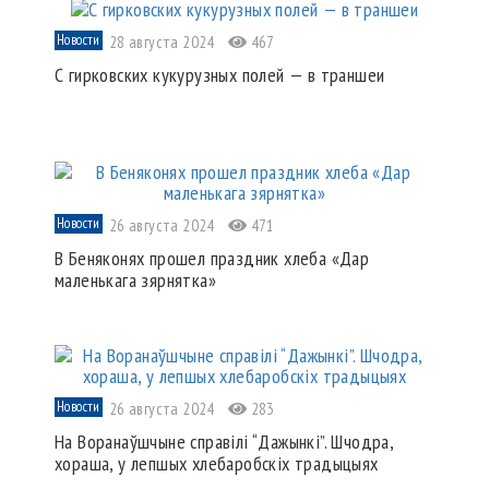
Новости
28 августа 2024
467
С гирковских кукурузных полей — в траншеи
Новости
26 августа 2024
471
В Беняконях прошел праздник хлеба «Дар
маленькага зярнятка»
Новости
26 августа 2024
283
На Воранаўшчыне справілі “Дажынкі”. Шчодра,
хораша, у лепшых хлебаробскіх традыцыях