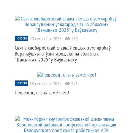
Новости
20 сентября 2025
139
Свята хлебаробскай славы. Лепшых земляробаў
Воранаўшчыны ўзнагародзілі на абласных
“Дажынках-2025” у Ваўкавыску
Новости
18 сентября 2025
156
Пешеход, стань заметнее!