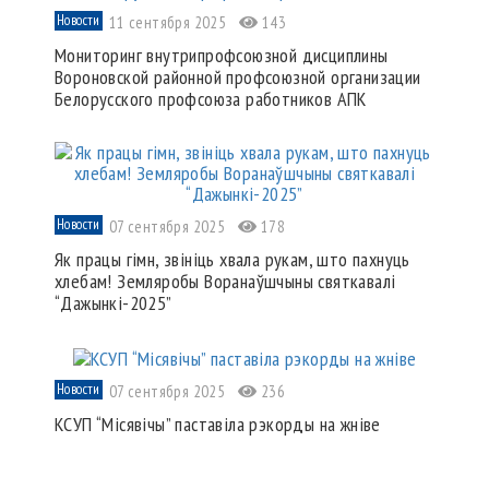
Новости
11 сентября 2025
143
Мониторинг внутрипрофсоюзной дисциплины
Вороновской районной профсоюзной организации
Белорусского профсоюза работников АПК
Новости
07 сентября 2025
178
Як працы гімн, звініць хвала рукам, што пахнуць
хлебам! Земляробы Воранаўшчыны святкавалі
“Дажынкі-2025”
Новости
07 сентября 2025
236
КСУП “Місявічы” паставіла рэкорды на жніве