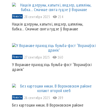
Новости
28 сентября 2025
214
Нацкія дзеруны, капыткі, вядзер, цапяліны,
бабка… Смачнае свята гудзе ў Воранаве
Новости
27 сентября 2025
160
У Воранаве праходзіць бульба-фэст “Воранаўскі
дранік”
Новости
26 сентября 2025
289
Без картошки никак. В Вороновском районе