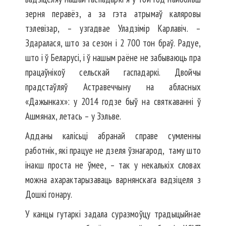
зерня перавёз, а за гэта атрымаў каляровы
тэлевізар, – узгадвае Уладзімір Карлавіч. –
Здаралася, што за сезон і 2 700 тон браў. Радуе,
што і ў Беларусі, і ў нашым раёне не забываюць пра
працаўнікоў сельскай гаспадаркі. Двойчы
прадстаўляў Астравеччыну на абласных
«Дажынках»: у 2014 годзе быў на святкаванні ў
Ашмянах, летась – у Зэльве.
Адданы калісьці абранай справе сумленны
работнік, які працуе не дзеля ўзнагарод, таму што
інакш проста не ўмее, – так у некалькіх словах
можна ахарактарызаваць варнянскага вадзіцеля з
Дошкі гонару.
У канцы гутаркі задала суразмоўцу традыцыйнае