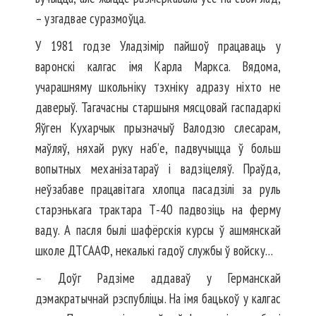
– узгадвае суразмоўца.
У 1981 годзе Уладзімір пайшоў працаваць у
варонскі калгас імя Карла Маркса. Вядома,
учарашняму школьніку тэхніку адразу ніхто не
даверыў. Тагачасны старшыня мясцовай гаспадаркі
Яўген Кухарчык прызначыў Валодзю слесарам,
маўляў, няхай руку наб’е, падвучыцца ў больш
вопытных механізатараў і вадзіцеляў. Праўда,
неўзабаве працавітага хлопца пасадзілі за руль
старэнькага трактара Т-40 падвозіць на ферму
ваду. А пасля былі шафёрскія курсы ў ашмянскай
школе ДТСААФ, некалькі гадоў службы ў войску…
– Доўг Радзіме аддаваў у Германскай
дэмакратычнай рэспубліцы. На імя бацькоў у калгас