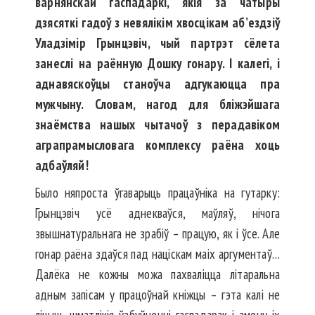
варнянскай гаспадаркі, якія за чатыры
дзясяткі гадоў з невялікім хвосцікам аб’ездзіў
Уладзімір Грынцэвіч, чый партрэт сёлета
занеслі на раённую Дошку гонару. І калегі, і
аднавяскоўцы станоўча адгукаюцца пра
мужчыну. Словам, нагод для бліжэйшага
знаёмства нашых чытачоў з перадавіком
аграпрамысловага комплексу раёна хоць
адбаўляй!
Было няпроста ўгаварыць працаўніка на гутарку:
Грынцэвіч усё аднекваўся, маўляў, нічога
звышнатуральнага не зрабіў – працую, як і ўсе. Але
гонар раёна здаўся пад націскам маіх аргументаў…
Далёка не кожны можа пахваліцца літаральна
адным запісам у працоўнай кніжцы – гэта калі не