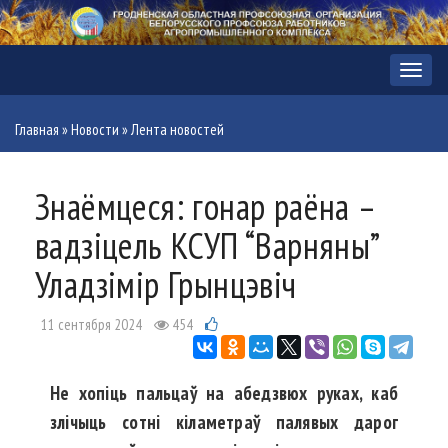
Меню
Главная
»
Новости
»
Лента новостей
Знаёмцеся: гонар раёна –
вадзіцель КСУП “Варняны”
Уладзімір Грынцэвіч
11 сентября 2024
454
Не хопіць пальцаў на абедзвюх руках, каб
злічыць сотні кіламетраў палявых дарог