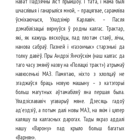
нават Падзячны ліст прыйшоў. І тата, і мама былі
шчаслівыя і ганарыліся мной, – працягвае, сарамліва
ўсміхаючыся, Уладзімір Карлавіч. – Пасля
дэмабілізацыі вярнуўся ў родны калгас. Трактар,
які, як кажуць вяскоўцы, пад плотам стаяў, лічы,
нанова сабраў. Пазней і «газончык» старэнькі да
толку давёў. Пры Андрэі Янчэўскім (наш калгас да
таго часу змяніў назву на «Полацкі тракт») атрымаў
навюсенькі МАЗ. Памятаю, ніхто з хлопцаў не
згаджаўся браць новую машыну – з катэгорыі
больш магутных аўтамабіляў яна першая была.
Уладзіслававіч угаварыў мяне. Дзесяць гадоў
ад’ездзіў, а потым далі новы МАЗ, на якім і цяпер
каляшу па калгасных дарогах. Тады якраз аддалі
нашу «Варону» пад крыло больш багатых
«Варнян».