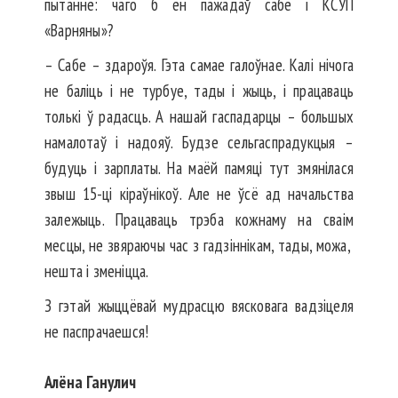
пытанне: чаго б ён пажадаў сабе і КСУП
«Варняны»?
– Сабе – здароўя. Гэта самае галоўнае. Калі нічога
не баліць і не турбуе, тады і жыць, і працаваць
толькі ў радасць. А нашай гаспадарцы – большых
намалотаў і надояў. Будзе сельгаспрадукцыя –
будуць і зарплаты. На маёй памяці тут змянілася
звыш 15-ці кіраўнікоў. Але не ўсё ад начальства
залежыць. Працаваць трэба кожнаму на сваім
месцы, не звяра­ючы час з гадзіннікам, тады, можа,
нешта і зменіцца.
З гэтай жыццёвай мудрасцю вясковага вадзіцеля
не паспрачаешся!
Алёна Ганулич