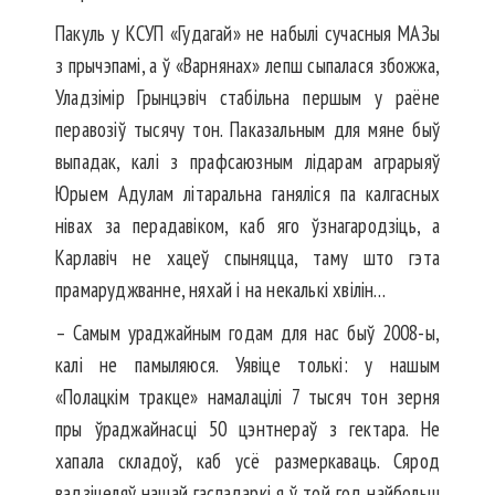
Пакуль у КСУП «Гудагай» не набылі сучасныя МАЗы
з прычэпамі, а ў «Варнянах» лепш сыпалася збожжа,
Уладзімір Грынцэвіч стабільна першым у раёне
перавозіў тысячу тон. Паказальным для мяне быў
выпадак, калі з прафсаюзным лідарам аграрыяў
Юрыем Адулам літаральна ганяліся па калгасных
нівах за перадавіком, каб яго ўзнагародзіць, а
Карлавіч не хацеў спыняцца, таму што гэта
прамаруджванне, няхай і на некалькі хвілін…
– Самым ураджайным годам для нас быў 2008-ы,
калі не памыляюся. Уявіце толькі: у нашым
«Полацкім тракце» намалацілі 7 тысяч тон зерня
пры ўраджайнасці 50 цэнтнераў з гектара. Не
хапала складоў, каб усё размеркаваць. Сярод
вадзіцеляў нашай гаспадаркі я ў той год найбольш