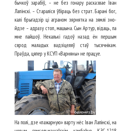
бычкоў зарабіў, – не без гонару расказвае Іван
Лапінскі. – Стараліся ўбіраць без страт. Барані бог,
калі брыгадзір ці аграном зярнятка на зямлі зно­
йдзе – адразу стоп, машына. Сын Артур, відаць, па
мне пайшоў. Некалькі гадоў назад ён першым
сярод маладых вадзіцеляў стаў тысячнікам.
Праўда, цяпер у КСУП «Варняны» не працуе.
На полі, дзе «пажарную» варту нёс Іван Лапінскі, на
новым гомсельмашаўскім камбайне КЗС-1218