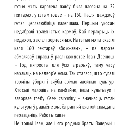
гэтыя мэты каралева палёў была пасеяна на 22
гектарах, у гэтым годзе – на 150. Пасля дажджоў
гэтая цеплалюбівіца палепшала. Першым укосам
недабралі травяністых кармоў. Каб перакрыць іх
недахоп, заклалі зернесянаж. На гэтыя мэты скасілі
каля 160 гектараў збожжавых, – па дарозе
абмаляваў справы ў раслінаводстве Іван Дзенюш.
– Год няпросты для ўсіх аграрыяў, таму часу
наракаць на надвор’е няма. Так сталася, што супалі
тэрміны ўборкі і сяўбы азімых алейных культур.
Хтосьці малоціць на камбайне, іншы культывуе і
заворвае глебу. Сеем свірэпіцу – значнасць гэтай
культуры ў рацыёне жывёл ранняй вясной складана
пераацаніць. Работы хапае.
Не толькі Іван, але і яго родныя браты Валерый і