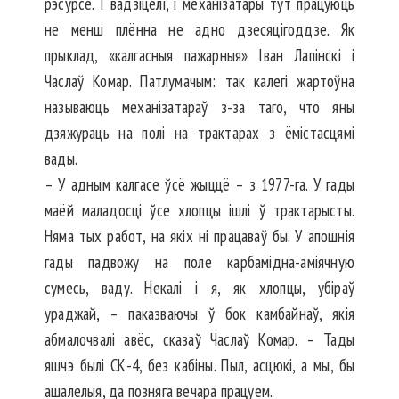
рэсурсе. І вадзіцелі, і механізатары тут працуюць
не менш плённа не адно дзе­сяцігоддзе. Як
прыклад, «калгасныя пажарныя» Іван Лапінскі і
Часлаў Комар. Патлумачым: так калегі жартоўна
называюць механізатараў з-за таго, что яны
дзяжураць на полі на трактарах з ёмістасцямі
вады.
– У адным калгасе ўсё жыццё – з 1977-га. У гады
маёй маладосці ўсе хлопцы ішлі ў трактарыс­ты.
Няма тых работ, на якіх ні працаваў бы. У апошнія
гады падвожу на поле карбамідна-аміячную
сумесь, ваду. Некалі і я, як хлопцы, убіраў
ураджай, – паказваючы ў бок камбайнаў, якія
абмалочвалі авёс, сказаў Часлаў Комар. – Тады
яшчэ былі СК-4, без кабіны. Пыл, асцюкі, а мы, бы
ашалелыя, да позняга вечара працуем.