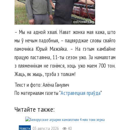
– Мы на адной хвалі. Нават жонка мая кажа, што
мы ў нечым падобныя, – пацвярджае словы свайго
памочніка Юрый Мажэйка. – На гэтым камбайне
працую пастаянна, 11-ты сезон ужо. За намалотам
з пляменнікам не гонімся, хоць ужо маем 700 тон.
Жаць, як жыць, трэба з толкам!
Текст и фото: Алёна Ганулич
По материалам газеты "
Астравецкая праўда
"
Читайте также:
03 августа 2026
40
Новости