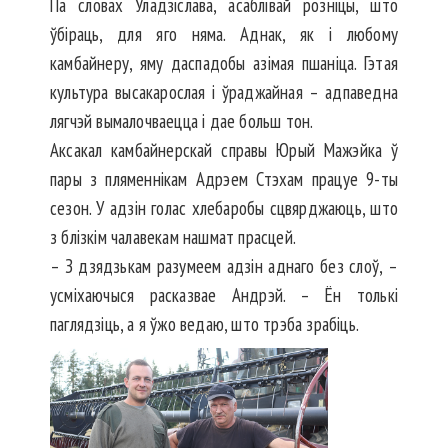
Па словах Уладзіслава, асаб­лівай розніцы, што
ўбіраць, для яго няма. Аднак, як і любому
камбайнеру, яму даспадобы азімая пшаніца. Гэтая
культура высакарослая і ўраджайная – адпаведна
лягчэй вымалочваецца і дае больш тон.
Аксакал камбайнерскай справы Юрый Мажэйка ў
пары з пляменнікам Адрэем Стэхам працуе 9-ты
сезон. У адзін голас хлебаробы сцвярджаюць, што
з блізкім чалавекам нашмат прасцей.
– З дзядзькам разумеем адзін ад­наго без слоў, –
усміхаючыся расказвае Андрэй. – Ён толькі
паглядзіць, а я ўжо ведаю, што трэба зрабіць.