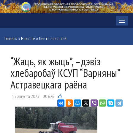
Меню
Главная
»
Новости
»
Лента новостей
“Жаць, як жыць”, –дэвіз
хлебаробаў КСУП “Варняны”
Астравецкага раёна
15 августа 2023
626