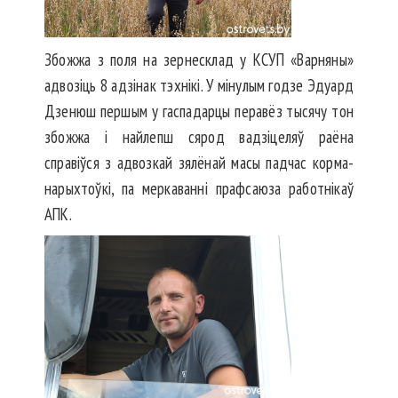
Збожжа з поля на зернесклад у КСУП «Варняны»
адвозіць 8 адзінак тэхнікі. У мінулым го­дзе Эдуард
Дзенюш першым у гаспадарцы перавёз тысячу тон
збожжа і найлепш сярод вадзі­целяў раёна
справіўся з адвоз­кай зялёнай масы падчас корма­
нарыхтоўкі, па меркаванні прафсаюза работнікаў
АПК.