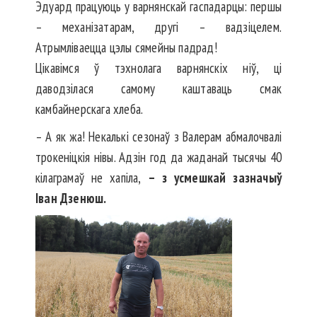
Эдуард працуюць у варнянскай гаспадарцы: першы
– механізатарам, другі – вадзіцелем.
Атрымліваецца цэлы сямейны падрад!
Цікавімся ў тэхнолага вар­нянскіх ніў, ці
даводзілася самому каштаваць смак
камбайнерскага хлеба.
– А як жа! Некалькі сезонаў з Валерам абмалочвалі
троке­ніцкія нівы. Адзін год да жаданай тысячы 40
кілаграмаў не хапіла,
– з усмешкай зазначыў
Іван Дзенюш.