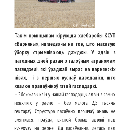
Такім прынцыпам кіруюцца хлебаробы КСУП
«Варня­ны», нягледзячы на тое, што масавую
ўборку стрым­ліваюць дажджы. У адзін з
пагодных дней разам з галоўным аграномам
паглядзелі, які ўраджай вырас на варнянскіх
нівах, і з першых вуснаў даведаліся, што
хвалюе працаўнікоў гэтай гаспадаркі.
– Збожжавы клін у нашай гас­падарцы адзін з самых
невялікіх у раёне – без малога 2,5 тысячы
гектараў. Структура пасяўных плошчаў амаль не
змянілася: праўда, вясной больш адвялі пад
кукурузу на зерне. Да параўнання, летась пад