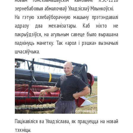
зернебабовыя абмалочваў Уладзіслаў Млынкоўскі.
На гэтую хлебаўборачную машыну прэтэндавалі
адразу два механізатары. Каб ніхто не
пакрыўдзіўся, на агульным савеце было вырашана
падкінуць манетку. Так «арол і рэшка» вызначылі
шчасліўчыка.
Пацікавіліся ва Уладзіслава, як працуецца на новай
тэхніцы.