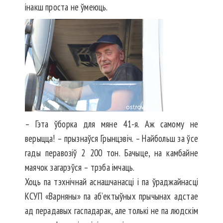
інакш проста не ўмеюць.
– Гэта ўборка для мяне 41-я. Аж самому не
верыцца! – прызнаўся Грынцэвіч. – Найбольш за ўсе
гады перавозіў 2 200 тон. Бачыце, на камбайне
маячок загарэўся – трэба імчаць.
Хоць па тэхнічнай асна­ш­чанасці і па ўраджайнасці
КСУП «Варняны» па аб’ектыўных прычынах адстае
ад перадавых гаспадарак, але толькі не па людскім