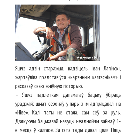
Яшчэ адзін старажыл, вадзі­цель Іван Лапінскі,
жартаўліва прад­ставіўся «карэнным калгаснікам» і
расказаў сваю жніўную гісторыю.
– Яшчэ падлеткам дапамагаў бацьку ўбіраць
ураджай: шмат сезонаў у пары з ім адпрацавалі на
«Ніве». Калі таты не стала, сам сеў за руль.
Дзякуючы бацькавай навуцы неаднойчы займаў 1-
е месца ў калгасе. За гэта тады давалі цяля. Пяць