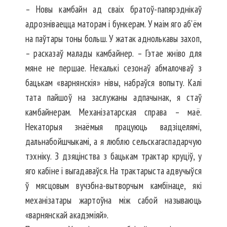
– Новы камбайн ад сваіх бра­тоў-папярэднікаў
адрозніваецца маторам і бункерам. У маім яго аб’ём
на паўтары тоны больш. У жатак аднолькавы захоп,
– расказаў малады камбайнер. – Гэтае жніво для
мяне не першае. Некалькі сезонаў абмалочваў з
бацькам «варнянскія» нівы, набраўся вопыту. Калі
тата пайшоў на заслужаны адпачынак, я стаў
камбайнерам. Меха­нізатарская справа – маё.
Некаторыя знаёмыя працуюць вадзіцелямі,
дальнабойшчыкамі, а я люблю сельскагаспадарчую
тэхніку. З дзяцінства з бацькам трактар круціў, у
яго кабіне і выгадаваўся. На трактарыста адвучыўся
ў мясцовым вучэбна-вытворчым камбінаце, які
механізатары жартоўна між сабой называюць
«варнянскай акадэміяй».