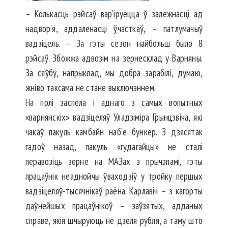
– Колькасць рэйсаў вар’іруец­ца ў залежнасці ад
надвор’я, аддаленасці ўчасткаў, – па­тлу­мачыў
вадзіцель. – За гэты сезон найбольш было 8
рэйсаў. Збожжа адвозім на зернесклад у Варняны.
За сяўбу, напрыклад, мы добра зарабілі, думаю,
жніво таксама не стане выключэннем.
На полі заспела і аднаго з самых вопытных
«варнянскіх» вадзіцеляў Уладзіміра Грынцэ­віча, які
чакаў пакуль камбайн наб’е бункер. З дзясятак
гадоў назад, пакуль «гудагайцы» не сталі
перавозіць зерне на МАЗах з прычэпамі, гэты
працаўнік неаднойчы ўваходзіў у тройку першых
вадзіцеляў-тысячнікаў раёна. Карлавіч – з кагорты
даўнейшых працаўнікоў – заўзятых, адданых
справе, якія шчыруюць не дзеля рубля, а таму што