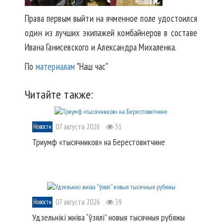
Права первым выйти на ячменное поле удостоился
один из лучших экипажей комбайнеров в составе
Ивана Ганисевского и Александра Михаленка.
По
материалам
"Наш час"
Читайте также:
07 августа 2026
31
Новости
Триумф «тысячников» на Берестовитчине
07 августа 2026
39
Новости
Удзельнікі жніва “ўзялі” новыя тысячныя рубяжы