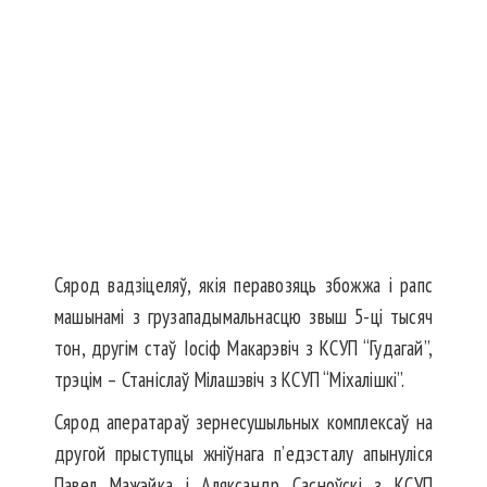
Сярод вадзіцеляў, якія перавозяць збожжа і рапс
машынамі з грузападымальнасцю звыш 5-ці тысяч
тон, другім стаў Іосіф Макарэвіч з КСУП “Гудагай”,
трэцім – Станіслаў Мілашэвіч з КСУП “Міхалішкі”.
Сярод аператараў зернесушыльных комплексаў на
другой прыступцы жніўнага п’едэсталу апынуліся
Павел Мажэйка і Аляксандр Сасноўскі з КСУП