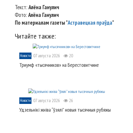
Текст:
Алёна Ганулич
Фото:
Алёна Ганулич
По материалам газеты "
Астравецкая праўда
"
Читайте также:
07 августа 2026
20
Новости
Триумф «тысячников» на Берестовитчине
07 августа 2026
26
Новости
Удзельнікі жніва “ўзялі” новыя тысячныя рубяжы