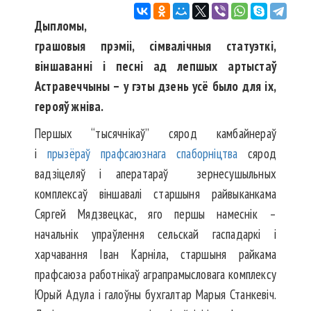
Дыпломы,
грашовыя прэміі, сімвалічныя статуэткі,
віншаванні і песні ад лепшых артыстаў
Астравеччыны – у гэты дзень усё было для іх,
герояў жніва.
Першых “тысячнікаў” сярод камбайнераў
і
прызёраў прафсаюзнага спаборніцтва
сярод
вадзіцеляў і аператараў зернесушыльных
комплексаў віншавалі старшыня райвыканкама
Сяргей Мядзвецкас, яго першы намеснік –
начальнік упраўлення сельскай гаспадаркі і
харчавання Іван Карніла, старшыня райкама
прафсаюза работнікаў аграпрамысловага комплексу
Юрый Адула і галоўны бухгалтар Марыя Станкевіч.