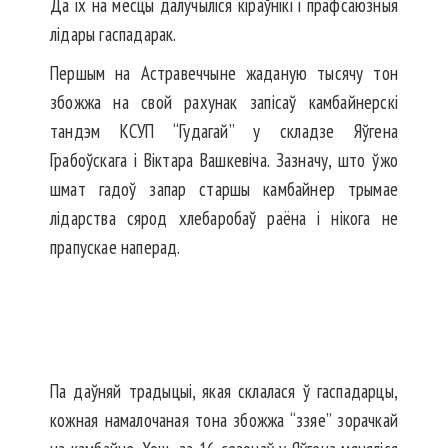
Да іх на месцы далучыліся кіраўнікі і прафсаюзныя
лідары гаспадарак.
Першым на Астравеччыне жаданую тысячу тон
збожжа на свой рахунак запісаў камбайнерскі
тандэм КСУП “Гудагай” у складзе Яўгена
Грабоўскага і Віктара Вашкевіча. Зазначу, што ўжо
шмат гадоў запар старшы камбайнер трымае
лідарства сярод хлебаробаў раёна і нікога не
прапускае наперад.
Па даўняй традыцыі, якая склалася ў гаспадарцы,
кожная намалочаная тона збожжа “ззяе” зорачкай