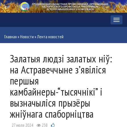
Меню
Главная
»
Новости
»
Лента новостей
Залатыя людзі залатых ніў:
на Астравеччыне з’явіліся
першыя
камбайнеры-“тысячнікі” і
вызначыліся прызёры
жніўнага спаборніцтва
27 июля 2024
238