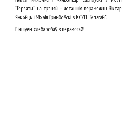
“Гервяты”, на трэцяй – леташнія пераможцы Віктар
Янкойць і Міхаіл Грымбоўскі з КСУП “Гудагай”.
Віншуем хлебаробаў з перамогай!