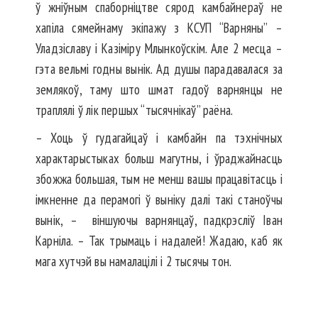
ў жніўным спаборніцтве сярод камбайнераў не
хапіла сямейнаму экіпажу з КСУП “Варняны” –
Уладзіславу і Казіміру Млынкоўскім. Але 2 месца –
гэта вельмі годны вынік. Ад душы парадавалася за
землякоў, таму што шмат гадоў варнянцы не
траплялі ў лік першых “тысячнікаў” раёна.
– Хоць ў гудагайцаў і камбайн па тэхнічных
характарыстыках больш магутны, і ўраджайнасць
збожжа большая, тым не менш вашы працавітасць і
імкненне да перамогі ў выніку далі такі станоўчы
вынік, – віншуючы варнянцаў, падкрэсліў Іван
Карніла. – Так трымаць і надалей! Жадаю, каб як
мага хутчэй вы намалацілі і 2 тысячы тон.