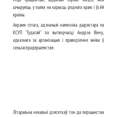
шчыруюць у палях на карысць роднага краю і ўсёй
краіны.
Акрамя гэтага, адзначылі намесніка дырэктара па
КСУП “Гудагай” па вытворчасці Андрэя Вінчу,
адказнага за арганізацыю і правядзенне жніва ў
сельгаспрадпрыемстве.
Літаральна некалькі дзясяткаў тон да першынства