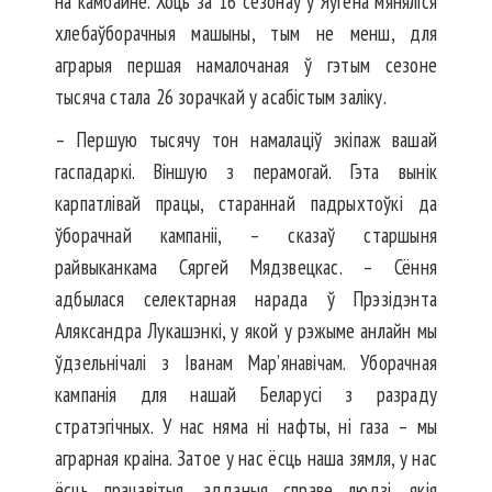
на камбайне. Хоць за 16 сезонаў у Яўгена мяняліся
хлебаўборачныя машыны, тым не менш, для
аграрыя першая намалочаная ў гэтым сезоне
тысяча стала 26 зорачкай у асабістым заліку.
– Першую тысячу тон намалаціў экіпаж вашай
гаспадаркі. Віншую з перамогай. Гэта вынік
карпатлівай працы, стараннай падрыхтоўкі да
ўборачнай кампаніі, – сказаў старшыня
райвыканкама Сяргей Мядзвецкас. – Сёння
адбылася селектарная нарада ў Прэзідэнта
Аляксандра Лукашэнкі, у якой у рэжыме анлайн мы
ўдзельнічалі з Іванам Мар’янавічам. Уборачная
кампанія для нашай Беларусі з разраду
стратэгічных. У нас няма ні нафты, ні газа – мы
аграрная краіна. Затое у нас ёсць наша зямля, у нас
ёсць працавітыя, адданыя справе людзі, якія