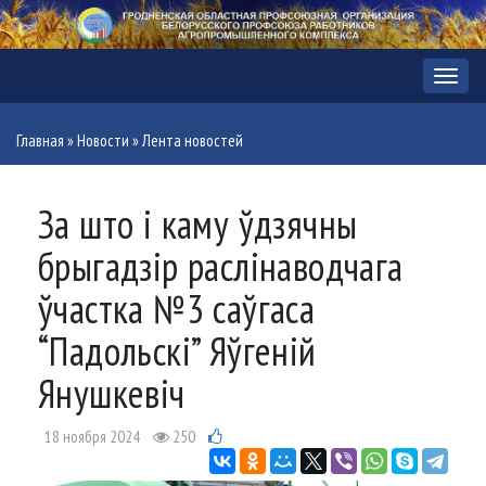
Меню
Главная
»
Новости
»
Лента новостей
За што і каму ўдзячны
брыгадзір раслінаводчага
ўчастка №3 саўгаса
“Падольскі” Яўгеній
Янушкевіч
18 ноября 2024
250