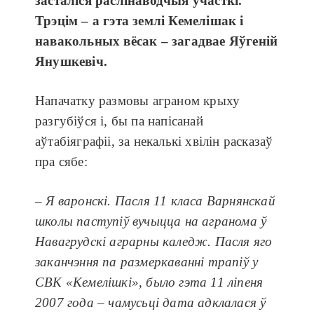
засталіся раслінаводчыя ўчасткі.
Трэцім – а гэта землі Кемелішак і
навакольных вёсак – загадвае Яўгеній
Янушкевіч.
Напачатку размовы аграном крыху
разгубіўся і, бы па напісанай
аўтабіяграфіі, за некалькі хвілін расказаў
пра сябе:
– Я варонскі. Пасля 11 класа Варнянскай
школы паступіў вучыцца на агранома ў
Навагрудскі аграрны каледж. Пасля яго
заканчэння па размеркаванні трапіў у
СВК «Ке­ме­лішкі», было гэта 11 ліпеня
2007 года – чамусьці дата адклалася ў