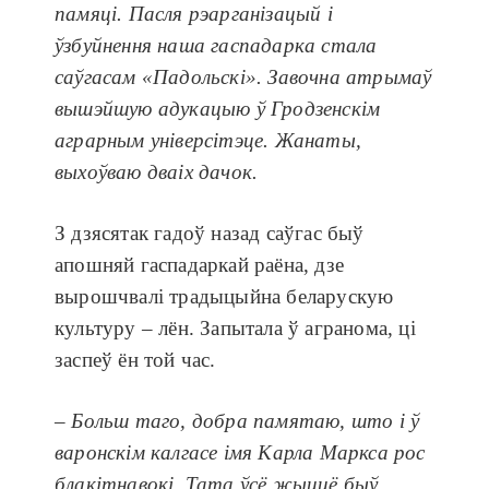
памяці. Пасля рэарганізацый і
ўзбуйнення наша гаспадарка стала
саўгасам «Падольскі». Завочна атрымаў
вышэйшую адукацыю ў Гродзенскім
аграрным універсітэце. Жанаты,
выхоўваю дваіх дачок.
З дзясятак гадоў назад саўгас быў
апошняй гаспадаркай раёна, дзе
вырошчвалі традыцыйна беларускую
культуру – лён. Запытала ў агранома, ці
заспеў ён той час.
– Больш таго, добра памятаю, што і ў
варонскім калгасе імя Карла Маркса рос
блакітнавокі. Тата ўсё жыццё быў