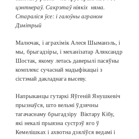
цэнтнераў. Сакрэтаў ніякіх няма.
Стараліся ўсе: і галоўны аграном
Дзмітрый
Малючак, і аграхімік Алеся Шыманэль, і
мы, брыгадзіры, і механізатар Аляксандр
Шостак, якому летась даверылі пасяўны
комплекс сучаснай мадыфікацыі з
сістэмай дакладнага высеву.
Напрыканцы гутаркі Яўгеній Янушкевіч
прызнаўся, што вельмі ўдзячны
тагачаснаму брыгадзіру Віктару Кібу,
які некалі прыязна сустрэў яго ў
Кемелішках і ахвотна дзяліўся ведамі і