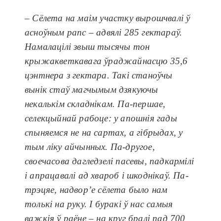
– Сёлета на маім участку вырошчвалі ў
асноўным рапс – адвялі 285 гектараў.
Намалацілі звыш тысячы тон
крыжакветкавага ўраджайнасцю 35,6
цэнтнера з гектара. Такі станоўчы
вынік стаў магчымым дзякуючы
некалькім складнікам. Па-першае,
селекцыйнай рабоце: у апошнія гады
спыняемся не на сартах, а гібрыдах, у
тым ліку айчынных. Па-другое,
своечасова дагледзелі пасевы, падкармілі
і апрацавалі ад хвароб і шкоднікаў. Па-
трэцяе, надвор’е сёлета было нам
толькі на руку. І буракі ў нас самыя
важкія ў раёне – на круг бралі пад 700