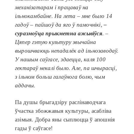
механізатарам і працаваў на
ільнокамбайне. На лета – мне было 14
гадоў – пайшоў да яго ў памочнікі,
–
суразмоўца прыкметна ажывіўся
. –
Цяпер гэтую культуру звычайна
вырошчваюць непадалёк ад ільнозаводаў.
У нашым саўгасе, здаецца, каля 100
гектараў некалі было. Але, па шчырасці,
з ільном больш галаўнога болю, чым
аддачы.
Па душы брыгадзіру раслінаводчага
ўчастка збожжавыя культуры, асабліва
азімыя. Добра яны сыплюцца ў апошнія
гады ў саўгасе!