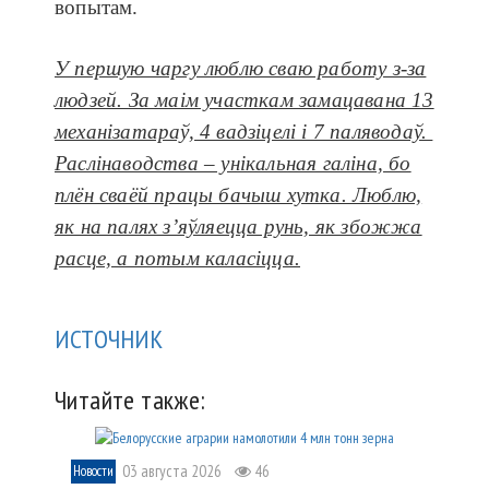
вопытам.
У першую чаргу люблю сваю рабо­ту з-за
людзей. За маім участкам зама­ца­вана 13
механізатараў, 4 вадзіцелі і 7 паля­водаў.
Раслінаводства – унікальная галіна, бо
плён сваёй працы бачыш хутка. Люблю,
як на палях з’яўляецца рунь, як збожжа
расце, а потым каласіцца.
ИСТОЧНИК
Читайте также:
03 августа 2026
46
Новости