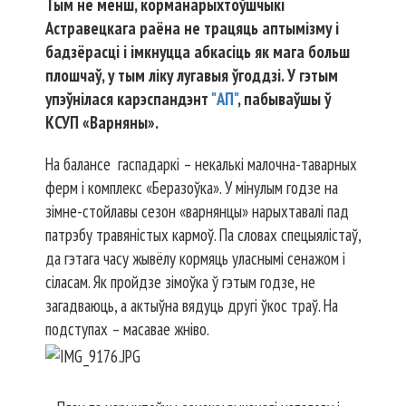
Тым не менш, корманарыхтоўшчыкі
Астравецкага раёна не трацяць аптымізму і
бадзёрасці і імкнуцца абкасіць як мага больш
плошчаў, у тым ліку лугавыя ўгоддзі. У гэтым
упэўнілася карэспандэнт
"АП"
, пабываўшы ў
КСУП «Варняны».
На балансе гаспадаркі – некалькі малочна-таварных
ферм і комплекс «Беразоўка». У мінулым годзе на
зімне-стойлавы сезон «варнянцы» нарыхтавалі пад
патрэбу травяністых кармоў. Па словах спецыялістаў,
да гэтага часу жывёлу кормяць уласнымі сенажом і
сіласам. Як пройдзе зімоўка ў гэтым годзе, не
загадваюць, а актыўна вядуць другі ўкос траў. На
подступах – масавае жніво.