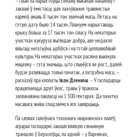
– План па нарыхтоўцы сенажу выканалі напалову і
заклалі ў ёмістасці для захоўвання травяністых
кармоў амаль 8 тысяч тон зялёнай масы. Летась на
гэтую дату было 14 тысяч. Плануем нарыхтаваць
крыху больш за 17 тысяч тон сіласу. На некаторых
участках кукуруза выглядае добра, але недахоп
вільгаці негатыўна адбіўся і на гэтай цеплалюбівай
культуры. На некаторых участках расліна выкінула
мяцёлку – гэта значыць, што спыніўся яе рост, далей
будзе развівацца толькі пачатак, а патрэбна маса, –
расказаў пра клопаты
Іван Дзенюш
. – У гаспадарцы
працягваецца другі ўкос, травы ў пракосы
запланавана пакласці на 1 500 гектарах. Да пачатку
масавага жніва спадзяёмся яго завяршыць.
Па словах галоўнага тэхнолага «варнянскіх» палёў,
аграрыі гаспадаркі заклалі вялікую сянажную
траншэю ў Беразоўцы, па адной – у Варнянах,