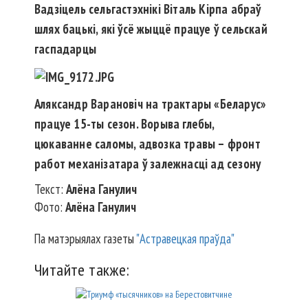
Вадзіцель сельгастэхнікі Віталь Кірпа абраў
шлях бацькі, які ўсё жыццё працуе ў сельскай
гаспадарцы
Аляксандр Варановіч на трактары «Беларус»
працуе 15-ты сезон. Ворыва глебы,
цюкаванне саломы, адвозка травы – фронт
работ механізатара ў залежнасці ад сезону
Текст:
Алёна Ганулич
Фото:
Алёна Ганулич
Па матэрыялах газеты
"Астравецкая праўда"
Читайте также: