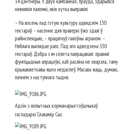
34 цэнтнеры. У двух камбайнах, праўда, здарыліся
невялікія паломкі, якія хутка выправілі.
– На восень пад гэтую культуру адвядзём 150
гектараў – насенне для праверкі ўжо здалі ў
райінспекцыю, – працягнуў галоўны аграном. –
Няблага выглядае рапс. Пад яго адведзена 350
гектараў. Добра з ім сёлета папрацавалі: правялі
фунгіцыдныя апрацоўкі, каб расліна не хварэла, таму
крыжакветкавы яшчэ недаспеў. Масава жаць, думаю,
пачнём з наступнага тыдня.
Адзін з вопытных корманарых­тоўшчыкаў
гаспадаркі Славамір Сыс