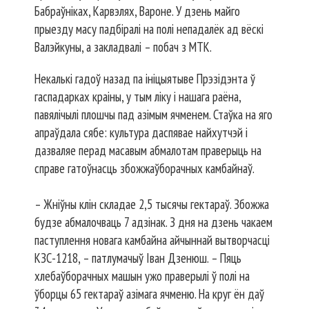
Бабраўніках, Карвэлях, Вароне. У дзень майго
прыезду масу падбіралі на полі непадалёк ад вёскі
Валэйкуны, а закладвалі – побач з МТК.
Некалькі гадоў назад па ініцыятыве Прэзідэнта ў
гаспадарках краіны, у тым ліку і нашага раёна,
павялічылі плошчы пад азімым ячменем. Стаўка на яго
апраўдала сябе: культура даспявае найхутчэй і
дазваляе перад масавым абмалотам праверыць на
справе гатоўнасць збожжаўборачных камбайнаў.
– Жніўны клін складае 2,5 тысячы гектараў. Збожжа
будзе абмалочваць 7 адзінак. З дня на дзень чакаем
паступлення новага камбайна айчыннай вытворчасці
КЗС-1218, – патлумачыў Іван Дзенюш. – Пяць
хлебаўборачных машын ужо праверылі ў полі на
ўборцы 65 гектараў азімага ячменю. На круг ён даў