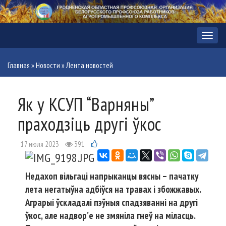
Меню
Главная
»
Новости
»
Лента новостей
Як у КСУП “Варняны”
праходзіць другі ўкос
17 июля 2023
391
Недахоп вільгаці напрыканцы вясны – пачатку
лета негатыўна адбіўся на травах і збожжавых.
Аграрыі ўскладалі пэўныя спадзяванні на другі
ўкос, але надвор’е не змяніла гнеў на міласць.