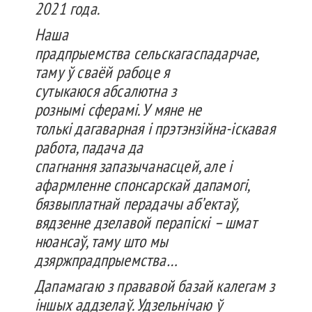
2021 года.
Наша
прадпрыемства
сельскагаспадарчае
,
таму
ў
сваёй
рабоце
я
сутыкаюся
абсалютна
з
рознымі
сферамі
. У
мяне
не
толькі
дагаварная
і
прэтэнзійна-
іскавая
работа,
падача
да
спагнання
запазычанасцей
, але і
афармленне
спонсарскай
дапамогі
,
бязвыплатнай
перадачы
аб’ектаў
,
вядзенне
дзелавой
перапіскі
– шмат
нюансаў
,
таму
што
мы
дзяржпрадпрыемства
…
Дапамагаю
з
прававой
базай
калегам
з
іншых
аддзелаў
.
Удзельнічаю
ў