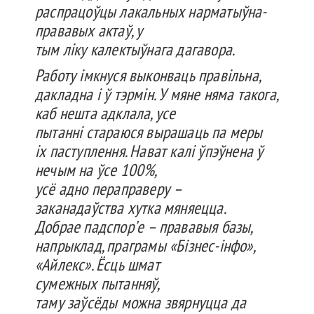
распрацоўцы
лакальных
нарматыўна-
прававых
актаў
, у
тым
ліку
калектыўнага
дагавора
.
Работу
імкнуся
выконваць
правільна
,
дакладна
і ў
тэрмін
. У
мяне
няма
такога
,
каб
неш
та
адклала
, усе
пытанні
стараюся
вырашаць
па меры
іх
паступлення
.
Нават
калі
ўпэўнена
ў
нечым
на
ўсе
100%,
усё
адно
пераправеру
–
заканадаўства
хутка
мяняецца
.
Добрае
падспор’е
–
прававыя
базы,
напрыклад
,
праграмы
«
Бізнес-інфо
»,
«
Айлекс
».
Ёсць
шмат
сумежных
пытанняў
,
таму
заўсёды
можна
звярнуцца
да