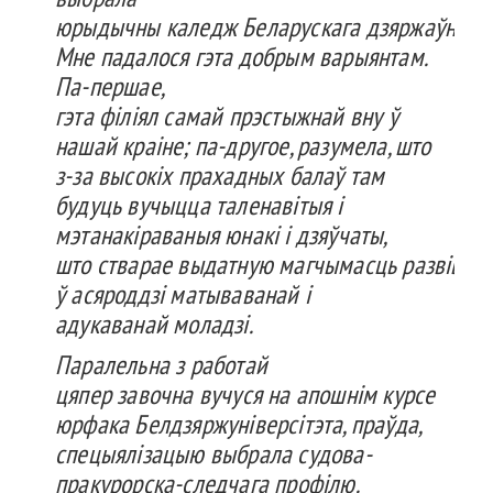
юрыдычны
каледж
Беларускага
дзяржаўнага
Мне
падалося
гэта
добрым
варыянтам
.
Па-
першае
,
гэта
філіял
самай
прэстыжнай
вну
ў
нашай
краіне
; па-другое, разумела,
што
з-за
высокіх
прахадных
балаў
там
будуць
вучыцца
таленавітыя
і
мэтанакіраваныя
юнакі
і
дзяўчаты
,
што
стварае
выдатную
магчымасць
развівац
ў
асяроддзі
матываванай
і
адукаванай
моладзі
.
Паралельна
з работай
цяпер
завочна
вучу
ся
на
апошнім
курсе
юрфака
Белдзярж
уні
версітэта
,
праўда
,
спецыялізацыю
выбрала
судова-
пракурорска-следчага
профілю
.