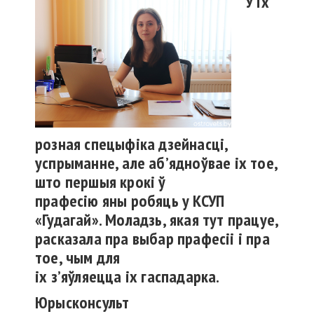
У
іх
розная
спецыфіка
дзейнасці
,
успрыманне
, але
аб’ядноўвае
іх
тое,
што
першыя
крокі
ў
прафесію
яны
робяць
у КСУП
«
Гудагай
».
Моладзь
, якая тут
працуе
,
расказала
пра
выбар
прафесіі
і
пра
тое,
чым
для
іх
з’яўляецца
іх
гаспадарка
.
Юрысконсульт