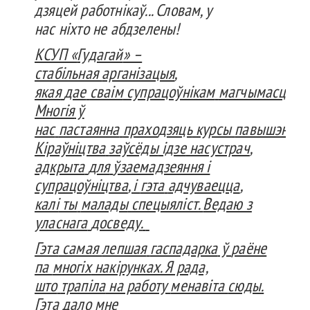
дзяцей
работнікаў
...
Словам
, у
нас
ніхто
не
абдзелены
!
КСУП «
Гудагай
» –
стабільная
арганізацыя
,
якая
дае
сваім
супрацоўнікам
магчымасць
ра
Многія
ў
нас
пастаянна
прахо
дзяць
курсы
павышэння
Кіраўніцтва
заўсёды
ідзе
насустрач
,
адкрыта
для
ўзаемадзеяння
і
супрацоўніцтва
, і
гэта
адчуваецца
,
калі
ты
малады
спецыяліст
.
Ведаю з
уласнага
досведу
.
Гэта
самая
лепшая
гаспадарка
ў
раёне
па
многіх
накірунках
. Я рада,
што
трапіла
на работу
менавіта
сюды
.
Гэта
дало мне