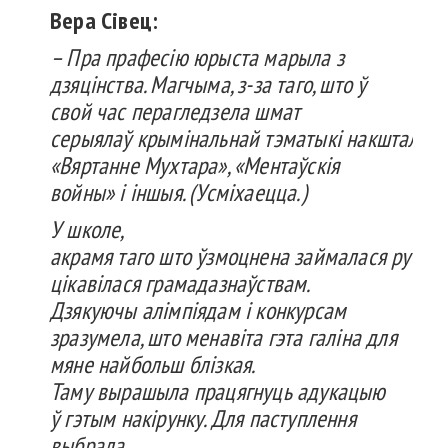
Вера
Сівец
:
–
Пра
прафесію
юрыста
марыла
з
дзя
цінства
.
Магчыма
, з-за
таго
,
што
ў
свой час
перагле
дзела
шмат
серыялаў
крымінальнай
тэматыкі
накшталт
«
Вяртанне
Мухтара
», «
Ментаўскія
войны» і
іншыя
. (
Усміхаецца
.)
У школе
,
акрамя
таго
што
ўзмоцнена
зай
малася
руска
цікавілася
грамада
знаўствам
.
Дзякуючы
алімпіядам
і конкурсам
зразумела
,
што
менавіта
гэта
галіна
для
мяне
найбольш
блізкая
.
Таму
вырашыла
працягнуць
адукацыю
ў
гэтым
накірунку
. Для
паступлення
выбрала