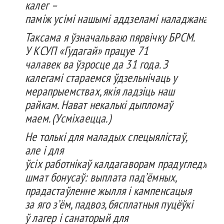
калег
–
паміж
усімі
нашымі
аддзеламі
наладжана
ўз
Таксама
я
ўзначальваю
пярвічку
БРСМ.
У КСУП «
Гудагай
»
працуе
71
чалавек
ва
ўзросце
да 31 года. З
калегамі
стараемся
ўдзель
нічаць
у
мерапрыемствах
,
якія
ладзіць
наш
райкам.
Нават
некалькі
дыпломаў
маем. (
Усміхаецца
.)
Не
толькі
для
маладых
спецыялістаў
,
але і для
ўсіх
работнікаў
калдагаворам
прадугледжан
шмат
бонусаў
: выплата
пад’ёмных
,
прадастаўленне
жылля
і
кампенсацыя
за
яго
з’ём
,
падвоз
,
бясплатныя
пуцёўкі
ў
лагер
і
санаторый
для