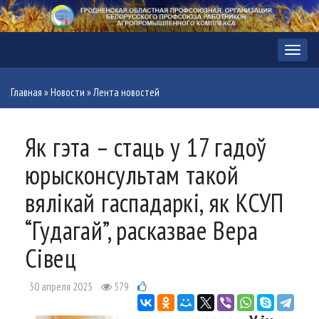
Меню
Главная
»
Новости
»
Лента новостей
Як гэта – стаць у 17 гадоў
юрысконсультам такой
вялікай гаспадаркі, як КСУП
“Гудагай”, расказвае Вера
Сівец
30 апреля 2025
579