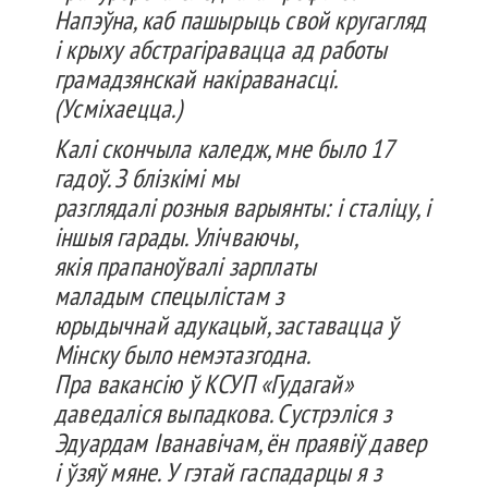
На
пэўна
,
каб
пашырыць
свой
кругагляд
і
крыху
абстрагіравацца
ад работы
грамадзянскай
накіраванасці
.
(
Усміхаецца
.)
Калі
скончыла
каледж
, мне было 17
гадоў
. З
блізкімі
мы
разглядалі
розныя
варыянты
: і
сталіцу
, і
іншыя
гарады
.
Улічваючы
,
якія
пра
паноўвалі
зарплаты
маладым
спецылістам
з
юрыдычнай
адукацый
,
заставацца
ў
Мінску
было
немэтазгодна
.
Пра
вакансію
ў КСУП «
Гудагай
»
даведаліся
выпадкова
.
Сустрэліся
з
Эдуардам
Іванавічам
,
ён
праявіў
давер
і
ўзяў
мяне
. У
гэтай
гаспадарцы
я з