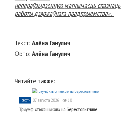
непераўзыдзенную
магчымасць
спазнаць
зну
работы
дзяржаўнага
прадпрыемства
».
Текст:
Алёна
Ганулич
Фото:
Алёна
Ганулич
Читайте также:
07 августа 2026
10
Новости
Триумф «тысячников» на Берестовитчине