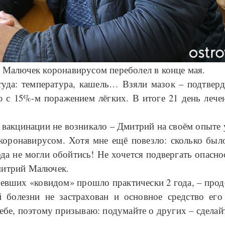
 Малючек коронавирусом переболел в конце мая.
туда: температура, кашель… Взяли мазок – подтвер
с 15%-м поражением лёгких. В итоге 21 день лечен
вакцинации не возникало – Дмитрий на своём опыте 
коронавирусом. Хотя мне ещё повезло: сколько был
да не могли обойтись! Не хочется подвергать опасн
Дмитрий Малючек.
левших «ковидом» прошло практически 2 года, – про
й болезни не застрахован и основное средство его
ебе, поэтому призываю: подумайте о других – сделай