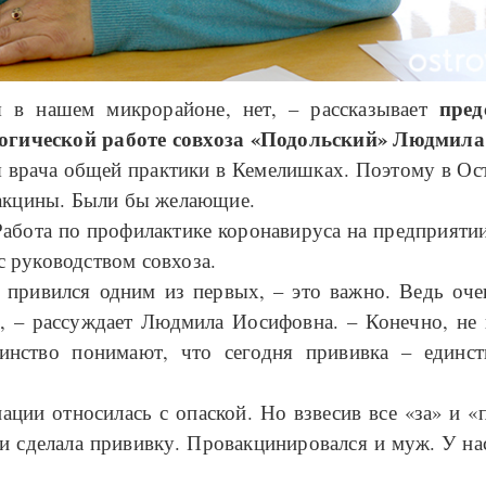
пред
я в нашем микрорайоне, нет, – рассказывает
логической работе совхоза «Подольский» Людмила
 врача общей практики в Кемелишках. Поэтому в Ост
вакцины. Были бы желающие.
Работа по профилактике коронавируса на предприятии
 руководством совхоза.
привился одним из первых, – это важно. Ведь оче
 – рассуждает Людмила Иосифовна. – Конечно, не в
нство понимают, что сегодня прививка – единст
ации относилась с опаской. Но взвесив все «за» и «
 и сделала прививку. Провакцинировался и муж. У нас