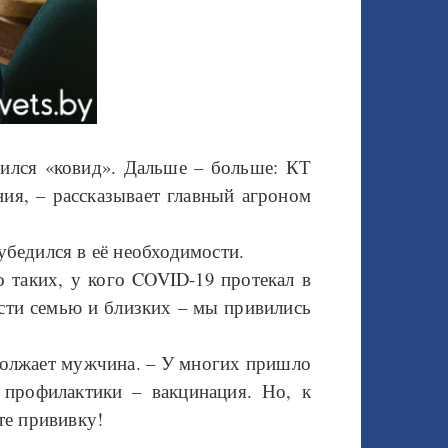
дился «ковид». Дальше – больше: КТ
ия, – рассказывает главный агроном
убедился в её необходимости.
о таких, у кого COVID-19 протекал в
ости семью и близких – мы привились
должает мужчина. – У многих пришло
 профилактики – вакцинация. Но, к
те прививку!