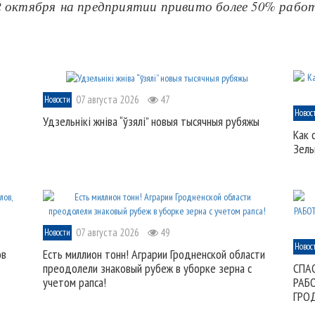
2 октября на предприятии привито более 50% работ
07 августа 2026
47
Новости
Новос
Удзельнікі жніва “ўзялі” новыя тысячныя рубяжы
Как 
Зель
07 августа 2026
49
Новости
Новос
ов
Есть миллион тонн! Аграрии Гродненской области
преодолели знаковый рубеж в уборке зерна с
СПА
учетом рапса!
РАБ
ГРО