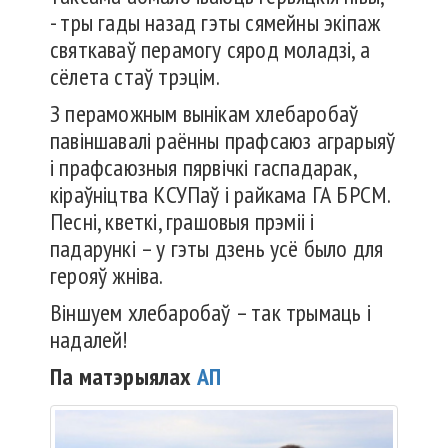
- тры гады назад гэты сямейны экіпаж
святкаваў перамогу сярод моладзі, а
сёлета стаў трэцім.
З пераможным вынікам хлебаробаў
павіншавалі раённы прафсаюз аграрыяў
і прафсаюзныя пярвічкі гаспадарак,
кіраўніцтва КСУПаў і райкама ГА БРСМ.
Песні, кветкі, грашовыя прэміі і
падарункі – у гэты дзень усё было для
герояў жніва.
Віншуем хлебаробаў – так трымаць і
надалей!
Па матэрыялах
АП