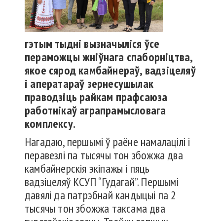
гэтым тыдні вызначыліся ўсе
пераможцы жніўнага спаборніцтва,
якое сярод камбайнераў, вадзіцеляў
і аператараў зернесушылак
праводзіць райкам прафсаюза
работнікаў аграпрамысловага
комплексу.
Нагадаю, першымі ў раёне намалацілі і
перавезлі па тысячы тон збожжа два
камбайнерскія экіпажы і пяць
вадзіцеляў КСУП “Гудагай”. Першымі
давялі да патрэбнай кандыцыі па 2
тысячы тон збожжа таксама два