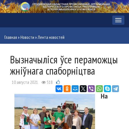
Меню
Главная
»
Новости
»
Лента новостей
Вызначыліся ўсе пераможцы
жніўнага спаборніцтва
10 августа 2021
518
На