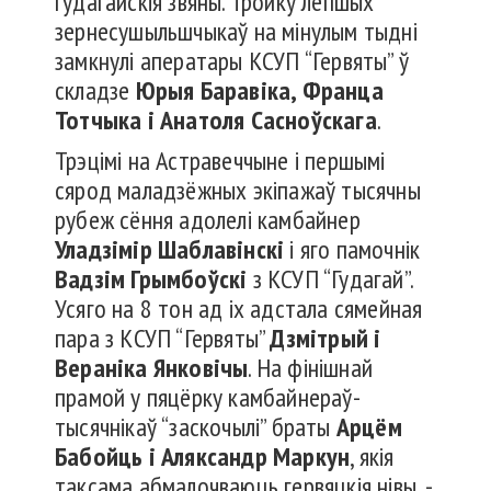
гудагайскія звяны. Тройку лепшых
зернесушыльшчыкаў на мінулым тыдні
замкнулі аператары КСУП “Гервяты” ў
складзе
Юрыя Баравіка, Франца
Тотчыка і Анатоля Сасноўскага
.
Трэцімі на Астравеччыне і першымі
сярод маладзёжных экіпажаў тысячны
рубеж сёння адолелі камбайнер
Уладзімір Шаблавінскі
і яго памочнік
Вадзім Грымбоўскі
з КСУП “Гудагай”.
Усяго на 8 тон ад іх адстала сямейная
пара з КСУП “Гервяты”
Дзмітрый і
Вераніка Янковічы
. На фінішнай
прамой у пяцёрку камбайнераў-
тысячнікаў “заскочылі” браты
Арцём
Бабойць і Аляксандр Маркун
, якія
таксама абмалочваюць гервяцкія нівы, -