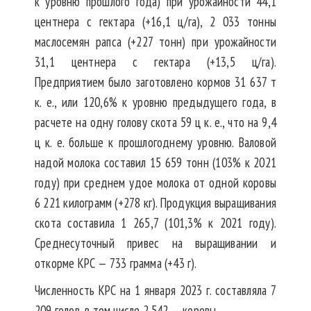
к уровню прошлого года) при урожайности 44,1
центнера с гектара (+16,1 ц/га), 2 033 тонны
маслосемян рапса (+227 тонн) при урожайности
31,1 центнера с гектара (+13,5 ц/га).
Предприятием было заготовлено кормов 31 637 т
к. е., или 120,6% к уровню предыдущего года, в
расчете на одну голову скота 59 ц к. е., что на 9,4
ц к. е. больше к прошлогоднему уровню. Валовой
надой молока составил 15 659 тонн (103% к 2021
году) при среднем удое молока от одной коровы
6 221 килограмм (+278 кг). Продукция выращивания
скота составила 1 265,7 (101,3% к 2021 году).
Среднесуточный привес на выращивании и
откорме КРС — 733 грамма (+43 г).
Численность КРС на 1 января 2023 г. составляла 7
209 голов, в том числе 2 542 — коровы.