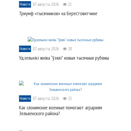
07 августа 2026
21
Новости
Триумф «тысячников» на Берестовитчине
07 августа 2026
28
Новости
Удзельнікі жніва “ўзялі” новыя тысячныя рубяжы
07 августа 2026
23
Новости
Как слонимские военные помогают аграриям
Зельвенского района?