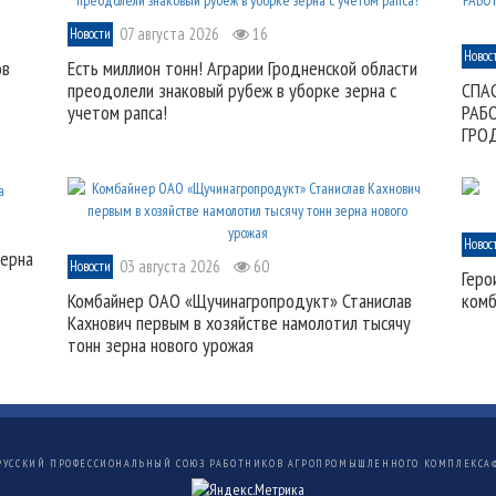
07 августа 2026
16
Новости
Новос
ов
Есть миллион тонн! Аграрии Гродненской области
преодолели знаковый рубеж в уборке зерна с
СПА
учетом рапса!
РАБ
ГРО
Новос
зерна
03 августа 2026
60
Новости
Геро
Комбайнер ОАО «Щучинагропродукт» Станислав
комб
Кахнович первым в хозяйстве намолотил тысячу
тонн зерна нового урожая
РУССКИЙ ПРОФЕССИОНАЛЬНЫЙ СОЮЗ РАБОТНИКОВ АГРОПРОМЫШЛЕННОГО КОМПЛЕКСА