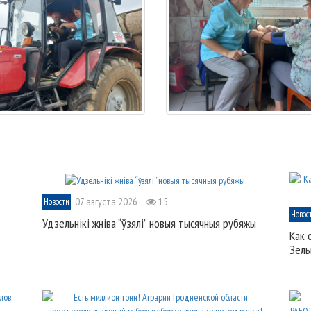
07 августа 2026
15
Новости
Новос
Удзельнікі жніва “ўзялі” новыя тысячныя рубяжы
Как 
Зель