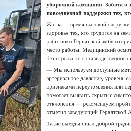
уборочной кампании. Забота о 
повседневной поддержки тех, кто
Жатва — время высокой нагрузки 
здоровье тех, кто трудится на зем
работники Гервятской амбулатори
место работы. Медицинский осмот
без отрыва от производственного 
— Мы используем доступные мето
артериальное давление, уровень с
признаками переутомления или пе
помогает выявить скрытые симпто
отклонения — рекомендуем пройт
отметил заведующий Гервятской 
Такие выезды стали доброй традици