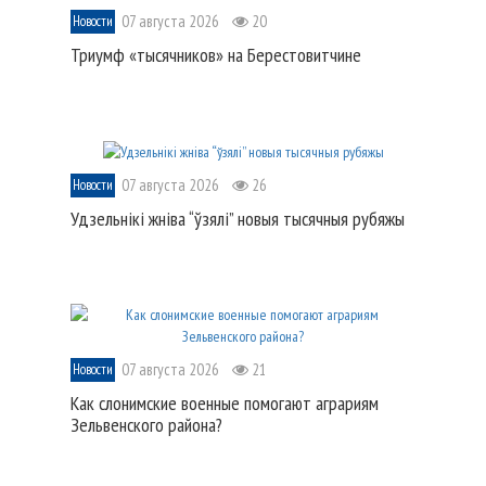
07 августа 2026
20
Новости
Триумф «тысячников» на Берестовитчине
07 августа 2026
26
Новости
Удзельнікі жніва “ўзялі” новыя тысячныя рубяжы
07 августа 2026
21
Новости
Как слонимские военные помогают аграриям
Зельвенского района?