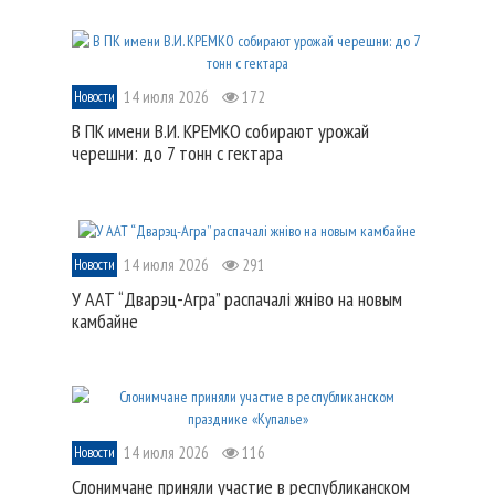
14 июля 2026
172
Новости
В ПК имени В.И. КРЕМКО собирают урожай
черешни: до 7 тонн с гектара
14 июля 2026
291
Новости
У ААТ “Дварэц-Агра” распачалі жніво на новым
камбайне
14 июля 2026
116
Новости
Слонимчане приняли участие в республиканском