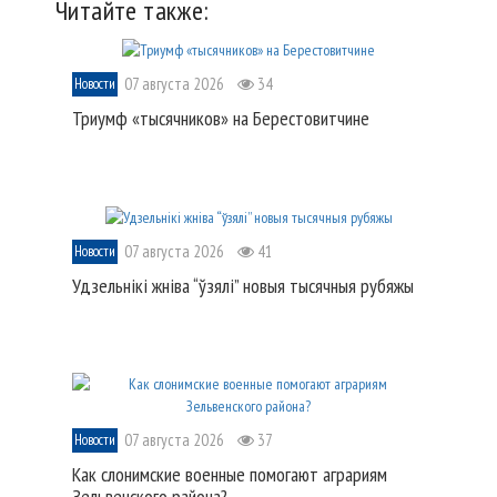
Читайте также:
07 августа 2026
34
Новости
Триумф «тысячников» на Берестовитчине
07 августа 2026
41
Новости
Удзельнікі жніва “ўзялі” новыя тысячныя рубяжы
07 августа 2026
37
Новости
Как слонимские военные помогают аграриям
Зельвенского района?