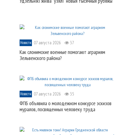
Удзельнікі жніва “ўзялі” новыя тысячныя рубяжы
07 августа 2026
37
Новости
Как слонимские военные помогают аграриям
Зельвенского района?
07 августа 2026
35
Новости
ФПБ объявила о молодежном конкурсе эскизов
муралов, посвященных человеку труда