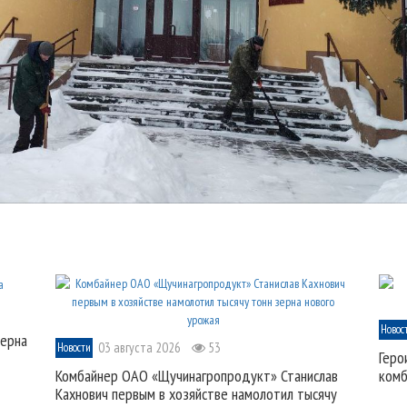
Новос
зерна
03 августа 2026
53
Новости
Геро
Комбайнер ОАО «Щучинагропродукт» Станислав
комб
Кахнович первым в хозяйстве намолотил тысячу