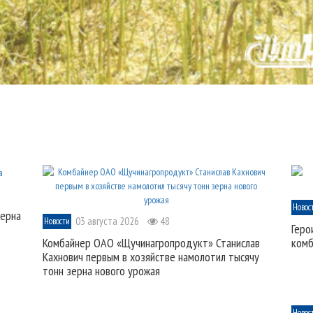
Новос
зерна
03 августа 2026
48
Новости
Геро
Комбайнер ОАО «Щучинагропродукт» Станислав
комб
Кахнович первым в хозяйстве намолотил тысячу
тонн зерна нового урожая
Новос