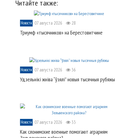
Читайте также:
07 августа 2026
28
Новости
Триумф «тысячников» на Берестовитчине
07 августа 2026
36
Новости
Удзельнікі жніва “ўзялі” новыя тысячныя рубяжы
07 августа 2026
33
Новости
Как слонимские военные помогают аграриям
Зельвенского района?