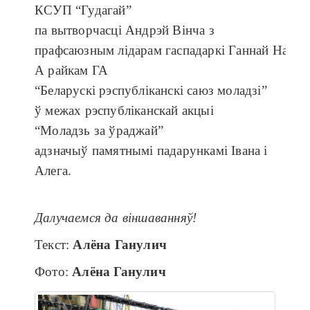
КСУП “Гудагай”
па вытворчасці Андрэй Вінча з
прафсаюзным лідарам гаспадаркі Ганнай Наліва
А райкам ГА
“Беларускі рэспубліканскі саюз моладзі”
ў межах рэспубліканскай акцыі
“Моладзь за ўраджай”
адзначыў памятнымі падарункамі Івана і
Алега.
Далучаемся
да
віншаванняў
!
Текст:
Алёна
Ганулич
Фото:
Алёна
Ганулич