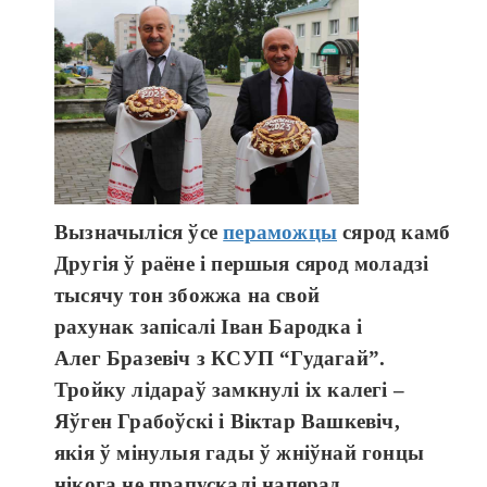
Вызначыліся
ўсе
пераможцы
сярод
камбайн
Другія
ў
раёне
і
першыя
сярод
моладзі
тысячу тон
збожжа
на свой
рахунак
запісалі
Іван
Бародка
і
Алег
Бразевіч
з КСУП “
Гудагай
”.
Тройку
лідараў
замкнулі
іх
калегі
–
Яўген
Грабоўскі
і
Віктар
Вашкевіч
,
якія
ў
мінулыя
гады ў
жніўнай
гонцы
нікога
не
прапускалі
наперад
.