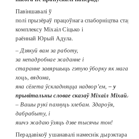
Павіншавалі ў
полі прызёраў працоўнага спаборніцтва старшы
комплексу Міхаіл Сіцько і
раённай Юрый Адула.
–
Дзякуй
вам
за
работу
,
за
непадробнае
жаданне
і
старанне
завяршыць
гэтую
ўборку
як
мага
хут
хоць
,
вядома
,
яна
сёлета
ўскладняцца
надвор’ем
,
– у
прывітальны
словае
сказаў
Міхаіл
Міхайлаві
–
Вашы
рукі
пахнуць
хлебам
.
Здароўя
,
дабрабыту
, і
яшчэ
жадаю
ўзяць
дзве
тысячы
тон
!
Перадавікоў ушанавалі намеснік дырэктара