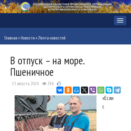
Меню
Главная
»
Новости
»
Лента новостей
В отпуск – на море.
Пшеничное
15 августа 2024
294
«Если
с