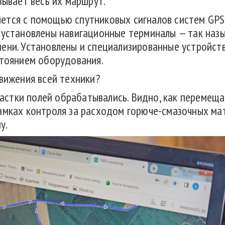
зывает весь их маршрут.
тся с помощью спутниковых сигналов систем GPS 
 установлены навигационные терминалы — так наз
ени. Установлены и специализированные устройств
стоянием оборудования.
движения всей техники?
участки полей обрабатывались. Видно, как перемеща
амках контроля за расходом горюче-смазочных ма
у.