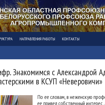
РУКТУРА
НАПРАВЛЕНИЯ РАБОТЫ
КОНТАКТЫ
ифр. Знакомимся с Александрой А
астерскими в КСУП «Неверовичи»
По ее словам, в неженскую про
ее привел собственный интерес, 