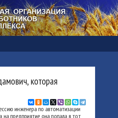
дамович, которая
фессию инженера по автоматизации
а на предприятие она попала в тот