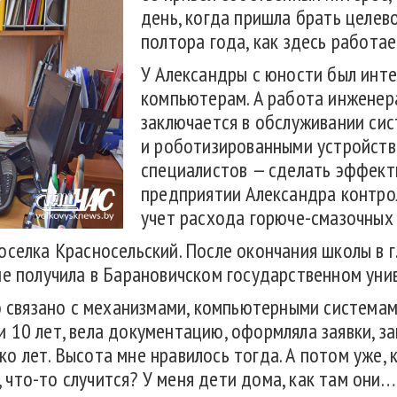
день, когда пришла брать целев
полтора года, как здесь работае
У Александры с юности был инте
компьютерам. А работа инженера
заключается в обслуживании си
и роботизированными устройства
специалистов — сделать эффект
предприятии Александра контро
учет расхода горюче-смазочных
селка Красносельский. После окончания школы в г.
ие получила в Барановичском государственном уни
то связано с механизмами, компьютерными системам
 10 лет, вела документацию, оформляла заявки, за
 лет. Высота мне нравилось тогда. А потом уже, 
ог, что-то случится? У меня дети дома, как там он