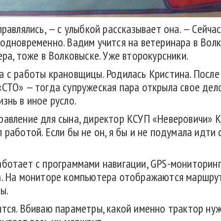
правлялись, — с улыбкой рассказывает она. — Сейча
 одновременно. Вадим учится на ветеринара в Вол
ера, тоже в Волковыске. Уже второкурсники.
а с работы крановщицы. Родилась Кристина. После
«СТО» — тогда супружеская пара открыла свое дело
знь в иное русло.
равление для сына, директор КСУП «Неверовичи» 
 работой. Если бы не он, я бы и не подумала идти 
аботает с программами навигации, GPS-мониторин
ва. На мониторе компьютера отображаются маршру
ы.
ятся. Вбиваю параметры, какой именно трактор ну