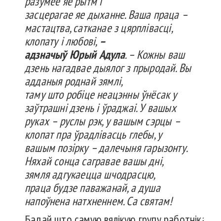
разумее
яе
рытм
і
засцерагае
яе
дыханне
. Ваша
праца
–
мастацтва
,
сатканае
з
цярплівасці
,
клопату
і
любові
,
–
адзначыў
Юрый
Адула
. –
Кожны
ваш
дзень
нагадвае
дыялог
з
прыродай
. Вы
адданыя
роднай
зямлі
,
таму
што
робіце
неацэнны
ўнёсак
у
заўтрашні
дзень
і
ўраджаі
. У
вашых
руках –
руслы
рэк
, у
вашым
сэрцы
–
клопат
пра
ўрадлівасць
глебы
, у
вашым
позірку
–
далечыня
гарызонту
.
Няхай
сонца
сагравае
вашы
дні
,
зямля
адгукаецца
шчодрасцю
,
праца
будзе
паважанай
, а душа
напоўнена
натхненнем
.
Са
святам
!
Бадай што самую вялікую групу работнікаў,