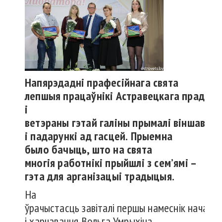
Напярэдадні
прафесійнага
свята
лепшыя
працаўнікі
Астравецкага
прадпры
і
ветэраны
гэтай
галіны
прымалі
віншаванн
і
падарункі
ад
гасцей
.
Прыемна
было
бачыць
,
што
на свята
многія
работнікі
прыйшлі
з
сем’ямі
–
гэта
для
арганізацыі
традыцыя
.
На
ўрачыстасць завіталі першы намеснік начальн
і харчавання Вольга Умрыхіна,