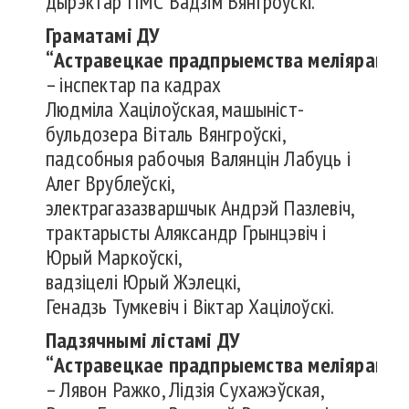
дырэктар ПМС Вадзім Вянгроўскі.
Граматамі
ДУ
“
Астравецкае
прадпрыемства
меліярацы
– інспектар па кадрах
Людміла Хацілоўская, машыніст-
бульдозера Віталь Вянгроўскі,
падсобныя рабочыя Валянцін Лабуць і
Алег Врублеўскі,
электрагазазваршчык Андрэй Пазлевіч,
трактарысты Аляксандр Грынцэвіч і
Юрый Маркоўскі,
вадзіцелі Юрый Жэлецкі,
Генадзь Тумкевіч і Віктар Хацілоўскі.
Падзячнымі
лістамі
ДУ
“
Астравецкае
прадпрыемства
меліярацы
– Лявон Ражко, Лідзія Сухажэўская,