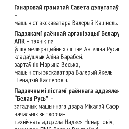
Ганаровай
граматай
Савета
дэпутатаў
–
машыніст экскаватара Валерый Кацінель.
Падзякамі
раённай
арганізацыі
Беларуска
АПК
– тэхнік па
ўліку меліярацыйных сістэм Ангеліна Русакевіч
кладаўшчык Аліна Варабей,
вартаўнік Марына Веська,
машыністы экскаватара Валерый Якель
і Генадзій Касперовіч.
Падзячнымі
лістамі
раённага
аддзялення
“Белая Русь”
–
загадчык машыннага двара Мікалай Сафранко
начальнік вытворча-
тэхнічнага аддзела Надзея Ненартовіч,