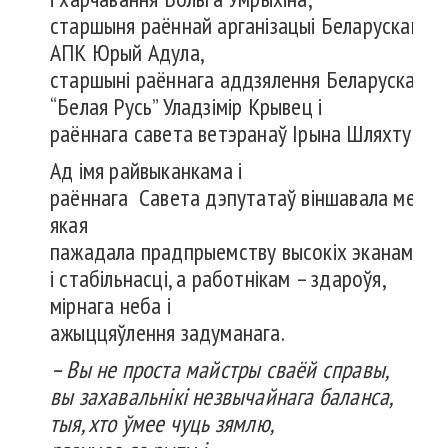
старшыня раённай арганізацыі Беларускага 
АПК Юрый Адула,
старшыні раённага аддзялення Беларускай п
“Белая Русь” Уладзімір Крывец і
раённага савета ветэранаў Ірына Шляхтун.
Ад імя райвыканкама і
раённага Савета дэпутатаў віншавала меліяр
якая
пажадала прадпрыемству высокіх эканамічны
і стабільнасці, а работнікам – здароўя,
мірнага неба і
ажыццяўлення задуманага.
– Вы не проста
майстры
сваёй
справы,
вы
захавальнікі
незвычайнага
баланса,
тыя
,
хто
ўмее
чуць
зямлю
,