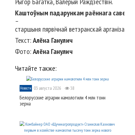
Рыгор Багатка, Валерый Раждзествін.
Каштоўным
падарункам
раённага
савета
–
старшыня пярвічнай ветэранскай арганізацыі 
Текст:
Алёна
Ганулич
Фото:
Алёна
Ганулич
Читайте также:
03 августа 2026
38
Новости
Белорусские аграрии намолотили 4 млн тонн
зерна