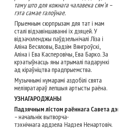
таму
што
для
кожнага
чалавека
сям’я
–
гэта
самае
галоўнае
.
Прыемным сюрпрызам для тат і мам
сталі відэавіншаванні іх дзяцей. У
відэачэленджы паўдзельнічалі Ліза і
Аліна Весяловы, Вадзім Вянгроўскі,
Аліна і Ева Касперовічы, Ева Барко. За
крэатыўнасць яны атрымалі падарункі
ад кіраўніцтва прадпрыемства.
Музычнымі нумарамі аздобілі свята
меліяратараў лепшыя артысты раёна.
УЗНАГАРОДЖАНЫ
Падзячным
лістом
раённага
Савета
дэпут
– начальнік вытворча-
тэхнічнага аддзела Надзея Ненартовіч.