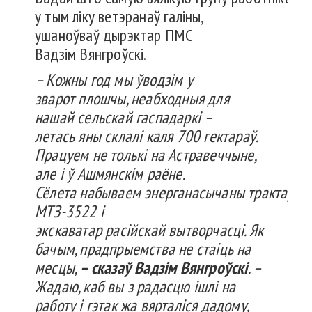
у тым ліку ветэранаў галіны,
ушаноўваў дырэктар ПМС
Вадзім Вянгроўскі.
–
Кожны
год мы
ўводзім
у
зварот
плошчы
,
неабходныя
для
нашай
сельскай
гаспадаркі
–
летась
яны
склалі
каля 700
гектараў
.
Працуем
не
толькі
на
Астравеччыне
,
але і ў
Ашмянскім
раёне
.
Сёлета
набываем
энерганасычаны
трактар
МТЗ-3522 і
экскаватар
расійскай
вытворчасці
. Як
бачым
,
прадпрыемства
не
стаіць
на
месцы
,
–
сказаў
Вадзім
Вянгроўскі
. –
Жадаю
,
каб
вы з
радасцю
ішлі
на
работу і
гэтак
жа
вярталіся
дадому
,