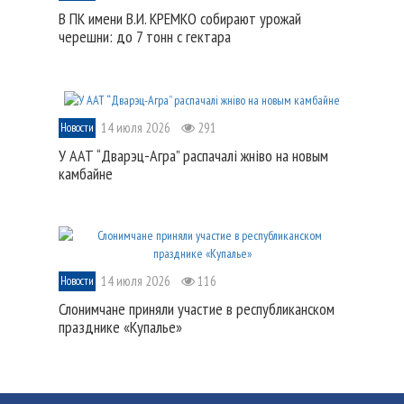
В ПК имени В.И. КРЕМКО собирают урожай
черешни: до 7 тонн с гектара
14 июля 2026
291
Новости
У ААТ “Дварэц-Агра” распачалі жніво на новым
камбайне
14 июля 2026
116
Новости
Слонимчане приняли участие в республиканском
празднике «Купалье»