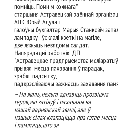
помніць. Помнім кожнага”
старшыня Астравецкай раённай арганізацыі 
АПК Юрый Адула і
галоўны бухгалтар Марыя Станкевіч запалілі
лампадку і ўсклалі кветкі на магіле,
дзе ляжыць невядомы салдат.
Напярэдадні работнікі ДП
"Астравецкае прадпрыемства меліаратыўных 
прывялі месца пахавання ў парадак,
зрабілі падсыпку,
падкрэсліваючы важнасць захавання памяці 
– На жаль,
нельга
аднавіць
прозвішча
героя,
які
загінуў
і
пахаваны
на
нашай
варнянскай
зямлі
, але ў
нашых
сілах
клапаціцца
пра
гэтае
месца
і
памятаць
,
што
за