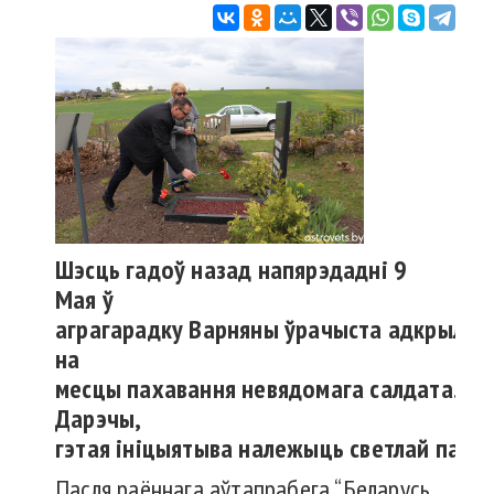
Шэсць
гадоў
назад
напярэдадні
9
Мая ў
аграгарадку
Варняны
ўрачыста
адкрылі
п
на
месцы
пахавання
невядомага
салдата
.
Дарэчы
,
гэтая
ініцыятыва
належыць
светлай
памя
Пасля раённага аўтапрабега “Беларусь