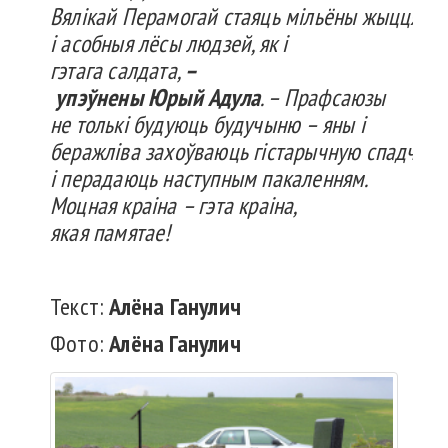
Вялікай
Перамогай
стаяць
мільёны
жыццяў
і
асобныя
лёсы
людзей
, як і
гэтага
салдата
,
–
упэўнены
Юрый
Адула
. –
Прафсаюзы
не
толькі
будуюць
будучыню
–
яны
і
беражліва
захоўваюць
гістарычную
спадчын
і
перадаюць
наступным
пакаленням
.
Моцная
краіна
–
гэта
краіна
,
якая
памятае
!
Текст:
Алёна
Ганулич
Фото:
Алёна
Ганулич