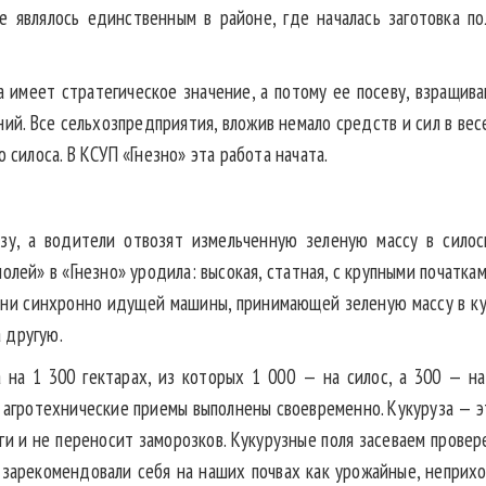
е являлось единственным в районе, где началась заготовка по
а имеет стратегическое значение, а потому ее посеву, взращива
ий. Все сельхозпредприятия, вложив немало средств и сил в вес
 силоса. В КСУП «Гнезно» эта работа начата.
зу, а водители отвозят измельченную зеленую массу в силос
лей» в «Гнезно» уродила: высокая, статная, с крупными початкам
 ни синхронно идущей машины, принимающей зеленую массу в ку
 другую.
а на 1 300 гектарах, из которых 1 000 — на силос, а 300 — н
 агротехнические приемы выполнены своевременно. Кукуруза — эт
аги и не переносит заморозков. Кукурузные поля засеваем прове
и зарекомендовали себя на наших почвах как урожайные, неприх