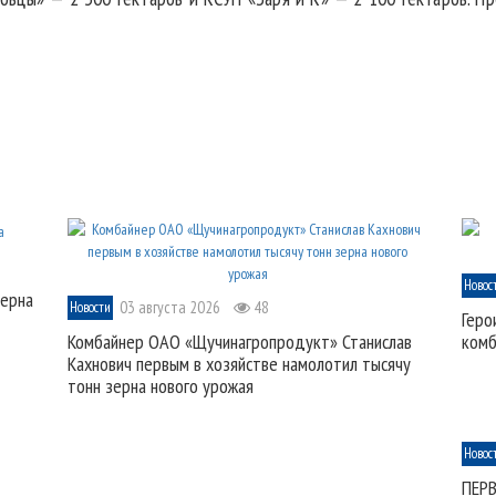
Новос
зерна
03 августа 2026
48
Новости
Геро
Комбайнер ОАО «Щучинагропродукт» Станислав
комб
Кахнович первым в хозяйстве намолотил тысячу
тонн зерна нового урожая
Новос
ПЕР