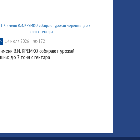
14 июля 2026
172
ти
 имени В.И. КРЕМКО собирают урожай
шни: до 7 тонн с гектара