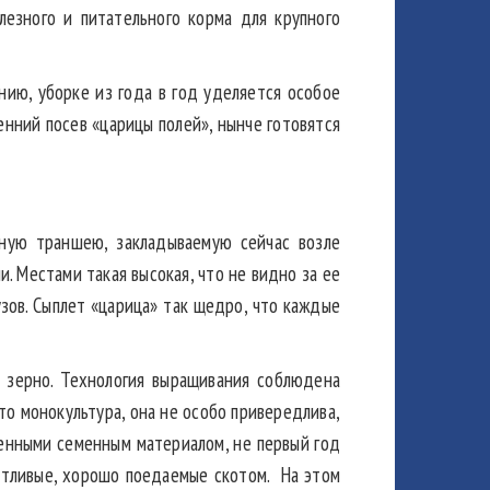
лезного и питательного корма для крупного
нию, уборке из года в год уделяется особое
енний посев «царицы полей», нынче готовятся
ную траншею, закладываемую сейчас возле
и. Местами такая высокая, что не видно за ее
зов. Сыплет «царица» так щедро, что каждые
а зерно. Технология выращивания соблюдена
о монокультура, она не особо привередлива,
ренными семенным материалом, не первый год
отливые, хорошо поедаемые скотом. На этом