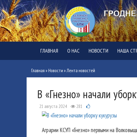
ГЛАВНАЯ
О НАС
НОВОСТИ
НАША СТ
Главная
»
Новости
»
Лента новостей
В «Гнезно» начали уборк
21 августа 2024
281
Аграрии КСУП «Гнезно» первыми на Волковыщи