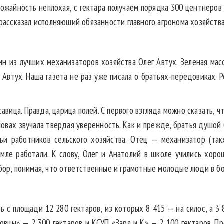
ожайность неплохая, с гектара получаем порядка 300 центнеров 
 рассказал исполняющий обязанности главного агронома хозяйства
н из лучших механизаторов хозяйства Олег Автух. Зеленая масс
Автух. Наша газета не раз уже писала о братьях-передовиках. 
савица. Правда, царица полей. С первого взгляда можно сказать, 
словах звучала твердая уверенность. Как и прежде, братья душой
ьи работников сельского хозяйства. Отец — механизатор (та
мле работали. К слову, Олег и Анатолий в школе учились хорош
ыбор, понимая, что ответственные и грамотные молодые люди в б
ь с площади 12 280 гектаров, из которых 8 415 — на силос, а 
овцы» — 2 300 гектаров и КСУП «Заря и К» — 2 100 гектаров. П