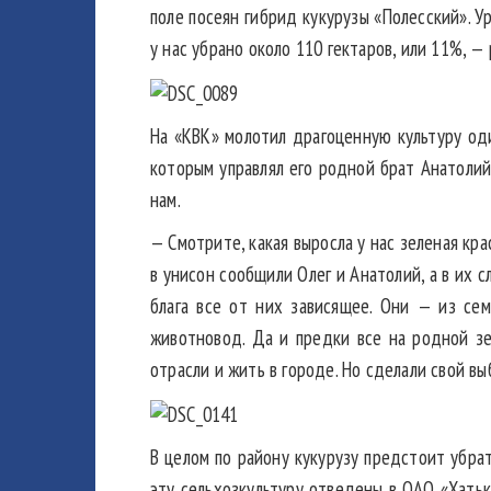
поле посеян гибрид кукурузы «Полесский». Ур
у нас убрано около 110 гектаров, или 11%, —
На «КВК» молотил драгоценную культуру оди
которым управлял его родной брат Анатолий 
нам.
— Смотрите, какая выросла у нас зеленая кра
в унисон сообщили Олег и Анатолий, а в их 
блага все от них зависящее. Они — из сем
животновод. Да и предки все на родной зе
отрасли и жить в городе. Но сделали свой в
В целом по району кукурузу предстоит убрат
эту сельхозкультуру отведены в ОАО «Хатьк