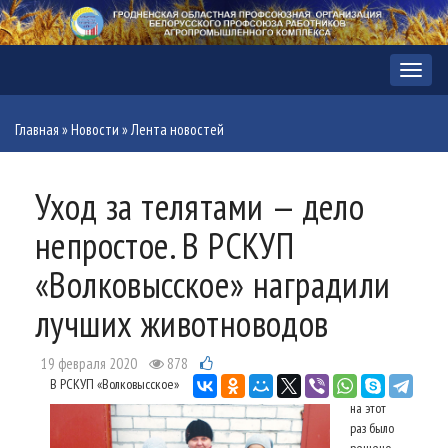
Меню
Главная
»
Новости
»
Лента новостей
Уход за телятами — дело
непростое. В РСКУП
«Волковысское» наградили
лучших животноводов
19 февраля 2020
878
В РСКУП «Волковысское»
на этот
раз было