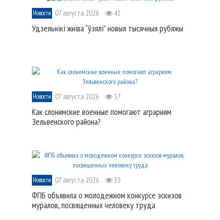
07 августа 2026
41
Новости
Удзельнікі жніва “ўзялі” новыя тысячныя рубяжы
07 августа 2026
37
Новости
Как слонимские военные помогают аграриям
Зельвенского района?
07 августа 2026
35
Новости
ФПБ объявила о молодежном конкурсе эскизов
муралов, посвященных человеку труда