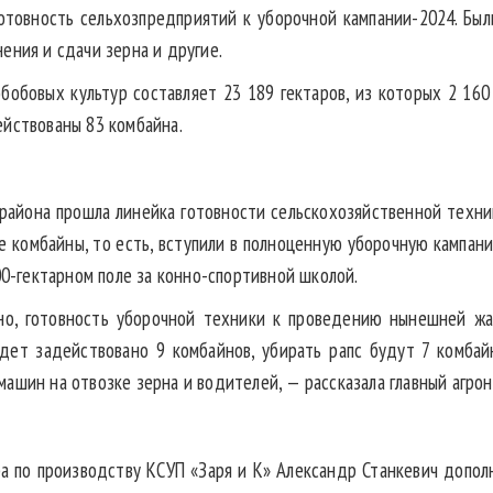
отовность сельхозпредприятий к уборочной кампании-2024. Был
ения и сдачи зерна и другие.
обовых культур составляет 23 189 гектаров, из которых 2 160 
ействованы 83 комбайна.
 района прошла линейка готовности сельскохозяйственной техни
е комбайны, то есть, вступили в полноценную уборочную кампан
200-гектарном поле за конно-спортивной школой.
но, готовность уборочной техники к проведению нынешней жат
дет задействовано 9 комбайнов, убирать рапс будут 7 комбай
ашин на отвозке зерна и водителей, — рассказала главный агрон
а по производству КСУП «Заря и К» Александр Станкевич допол