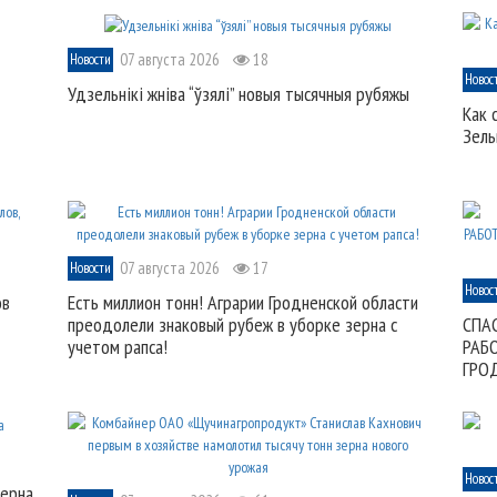
07 августа 2026
18
Новости
Новос
Удзельнікі жніва “ўзялі” новыя тысячныя рубяжы
Как 
Зель
07 августа 2026
17
Новости
Новос
ов
Есть миллион тонн! Аграрии Гродненской области
преодолели знаковый рубеж в уборке зерна с
СПА
учетом рапса!
РАБ
ГРО
Новос
зерна