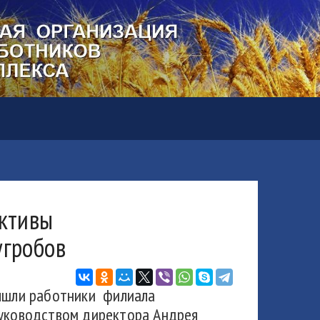
ективы
угробов
вышли работники филиала
руководством директора Андрея