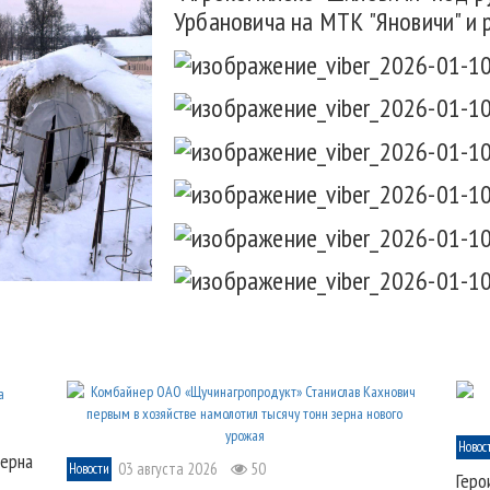
Урбановича на МТК "Яновичи" и 
Новос
зерна
03 августа 2026
50
Новости
Геро