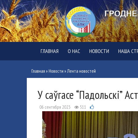
ГЛАВНАЯ
О НАС
НОВОСТИ
НАША СТ
Главная
»
Новости
»
Лента новостей
У саўгасе “Падольскі” Ас
06 сентября 2023
511