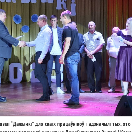
адзілі “Дажынкі” для сваіх працаўнікоў і адзначылі тых, хт