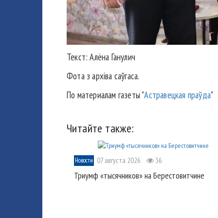
Текст: Алёна Ганулич
Фота з архіва саўгаса.
По материалам газеты "
Астравецкая праўда
"
Читайте также:
07 августа 2026
36
Новости
Триумф «тысячников» на Берестовитчине