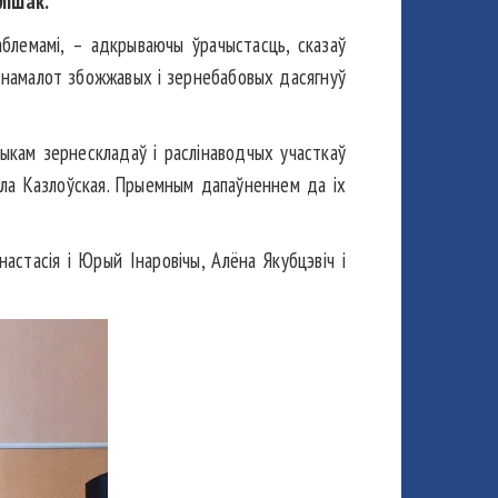
лішак.
раблемамі, – адкрываючы ўрачыстасць, сказаў
вы намалот збожжавых і зернебабовых дасягнуў
чыкам зернескладаў і раслінаводчых участкаў
іла Казлоўская. Прыемным дапаўненнем да іх
астасія і Юрый Інаровічы, Алёна Якубцэвіч і