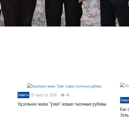
07 августа 2026
46
Новости
Новос
Удзельнікі жніва “ўзялі” новыя тысячныя рубяжы
Как 
Зель