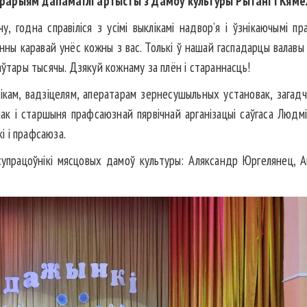
грарыям дапамаглі артысты з Дамоў культуры Рытані і Кяме
у, годна справіліся з усімі выклікамі надвор’я і ўзнікаючымі п
ённы каравай унёс кожны з вас. Толькі ў нашай гаспадарцы вала
аўтары тысячы. Дзякуй кожнаму за плён і стараннасць!
чнікам, вадзіцелям, аператарам зернесушыльных установак, загад
ак і старшыня прафсаюзнай пярвічнай арганізацыі саўгаса Людм
кі і прафсаюза.
упрацоўнікі мясцовых дамоў культуры: Аляксандр Юргелянец, Ан