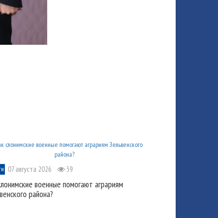
07 августа 2026
39
ти
слонимские военные помогают аграриям
венского района?