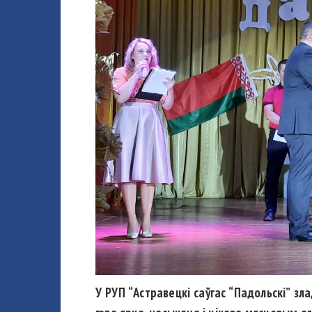
У РУП “Астравецкі саўгас “Падольскі” зл