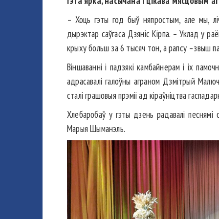
гэта ярка, насычана і цікава мясцовым а
– Хоць гэты год быў няпростым, але мы, ліч
дырэктар саўгаса Дзяніс Кірпа. – Уклад у ра
крыху больш за 6 тысяч тон, а рапсу –звыш п
Віншаванні і падзякі камбайнерам і іх памо
адрасавалі галоўны аграном Дзмітрый Малюч
сталі грашовыя прэміі ад кіраўніцтва гаспадар
Хлебаробаў у гэты дзень радавалі песнямі с
Марыя Шыманэль.