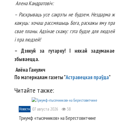
Алена Кандратовіч:
– Раскрываць усе сакрэты не бу­дзем. Нездарма ж
кажуць: хочаш рассмяшыць Бога, раскажы яму пра
свае планы. Адзінае скажу: гэта будзе для лю­дзей
і пра людзей!
– Дзякуй за гутарку! І няхай задуманае
збываецца.
Алёна Ганулич
По материалам газеты "
Астравецкая праўда
"
Читайте также:
07 августа 2026
38
Новости
Триумф «тысячников» на Берестовитчине