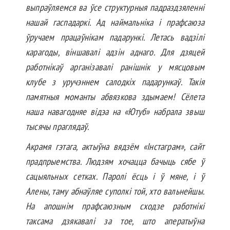
выпраўляемся ва ўсе структурныя падраздзяленні
нашай гаспадаркі. Ад наймальніка і прафсаю­за
ўручаем працаўнікам падарункі. Летась вадзілі
карагоды, віншавалі адзін аднаго. Для дзяцей
работнікаў арганізавалі ранішнік у мясцовым
клубе з уручэннем салодкіх падарункаў. Такія
памятныя моманты абвязкова здымаем! Сёлета
наша навагодняе відэа на «Ютуб» набрала звыш
тысячы праглядаў.
Акрамя гэтага, актыўна вядзём «Інста­­­грам», сайт
прадпрыемства. Лю­дзям хочацца бачыць сябе ў
сацыяльных сетках. Паролі ёсць і ў мяне, і ў
Алены, таму абнаўляе суполкі той, хто валь­нейшы.
На апошнім прафсаюзным сходзе работнікі
таксама дзякавалі за тое, што аператыўна