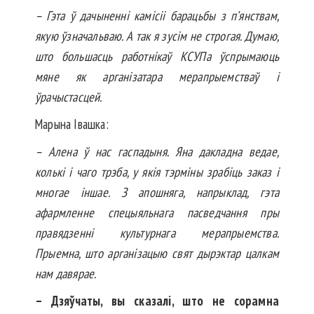
– Гэта ў дачыненні камісіі барацьбы з п’ян­ст­­­вам,
якую ўзначальваю. А так я зусім не строгая. Думаю,
што большасць работнікаў КСУПа ўспрымаюць
мяне як арганізатара мера­прыемстваў і
ўрачыстасцей.
Марына Івашка:
– Алена ў нас гаспадыня. Яна дак­ладна ведае,
колькі і чаго трэба, у якія тэрміны зрабіць заказ і
многае іншае. З апошняга, напрыклад, гэта
афармленне спецыяльнага пасведчання пры
правядзенні культурнага мерапрыемст­ва.
Прыемна, што арганізацыю свят дырэктар цалкам
нам давярае.
– Дзяўчаты, вы сказалі, што не сорамна