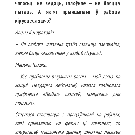
чагосьці не ведаць, галоўнае – не баяцца
пытаць. А якімі прынцыпамі ў рабоце
кіруецеся яшчэ?
Алена Кандратовіч:
– Да любога чалавека трэба ста­віцца паважліва,
важна быць чалавечным у любой сітуацыі.
Марына Івашка:
– Усе праблемы вырашым разам – мой дэвіз па
жыцці. Нездарма лейт­матыў нашага галіновага
прафсаюза «Любіць людзей, працаваць для
людзей!».
Стараюся стасавацца з пра­цаў­нікамі на роўных,
калі прыязджаю на ферму ці комплекс, то
аператараў машыннага даення, цялятніц ласкава