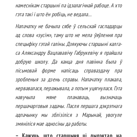
намеснікам старшыні па ідэалагічнай рабоце. А хто
гэта такі і што ён робіць, не ведала…
Напачатку не бачыла сябе ў сель­скай гаспадарцы
ад слова «зусім», таму што не мела ўяўлення пра
спецыфіку гэтай галіны. Дзякуючы старшыні калга­
са Аляксандру Вацлававічу Габрукевічу я прайшла
доб­рую школу. Да канца дня павінна была ў
пісьмовай форме напісаць справаздачу пра
зробленыя за дзень справы. Напачатку плакала,
нервавалася, перажывала, а потым уцягнулася. Гэта
навучыла мяне планаваць, вызначаць
першачарговыя задачы. Пасля першага дэкрэтнага
адпачынку мы зблізіліся з Марынай, увогуле
змяніліся мае адносіны да работы.
– Кажуць, што старшыня ці дырэктар на