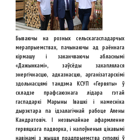
Бываючы на розных сельскагаспадарчых
мерапрыемствах, пачынаючы ад раённага
кірмашу і заканчваючы абласнымі
«Дажынкамі», заўсёды захаплялася
энергічнасцю, адказнасцю, арганізатарскімі
здоль­насцямі тандэма КСУП «Гервяты» ў
складзе прафсаюзнага лідара гэтай
гаспадаркі Марыны Івашкі і намесніка
дырэктара па ідэалагічнай рабоце Алены
Кандратовіч. І незвычайнае афармленне
гервяцкага падворка, і напоўненыя цікавымі
навінамі з жыцця прадпрыемства суполкі ў