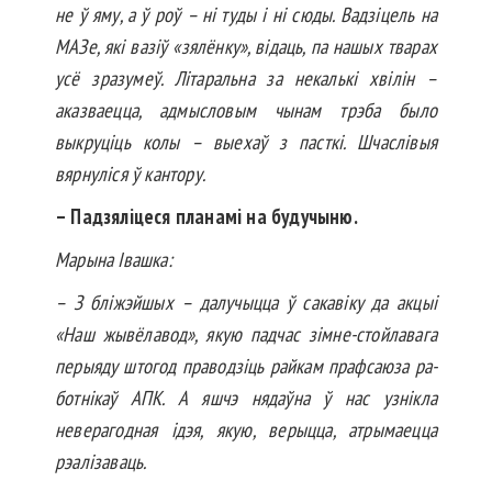
не ў яму, а ў роў – ні туды і ні сюды. Вадзіцель на
МАЗе, які вазіў «зялёнку», відаць, па нашых тварах
усё зразумеў. Літаральна за некалькі хвілін –
аказваецца, адмысловым чынам трэба было
выкруціць колы – выехаў з пасткі. Шчаслівыя
вярнуліся ў кантору.
– Падзяліцеся планамі на будучыню.
Марына Івашка:
– З бліжэйшых – далучыцца ў сака­віку да акцыі
«Наш жывёлавод», якую падчас зімне-стой­лавага
перыяду штогод праводзіць райкам прафсаюза ра­
бот­нікаў АПК. А яшчэ нядаўна ў нас узнікла
неверагодная ідэя, якую, верыцца, атрымаецца
рэалізаваць.