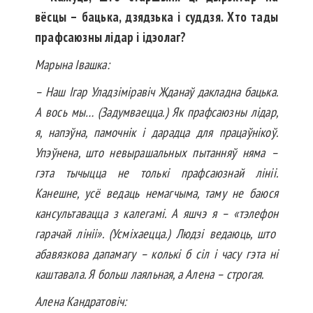
вёсцы – бацька, дзядзька і суддзя. Хто тады
прафсаюзны лідар і ідэолаг?
Марына Івашка:
– Наш Ігар Уладзіміравіч Жданаў дак­ладна бацька.
А вось мы… (Задум­ваец­ца.) Як прафсаюзны лідар,
я, напэўна, памочнік і дарадца для пра­цаўнікоў.
Упэўнена, што невырашальных пы­танняў няма –
гэта тычыцца не толькі праф­саюзнай лініі.
Канешне, усё ведаць немагчыма, таму не баюся
кансультавацца з калегамі. А яшчэ я – «тэлефон
гарачай лініі». (Усміхаецца.) Людзі ведаюць, што
абавязкова дапамагу – колькі б сіл і часу гэта ні
каштавала. Я больш лаяльная, а Алена – строгая.
Алена Кандратовіч: