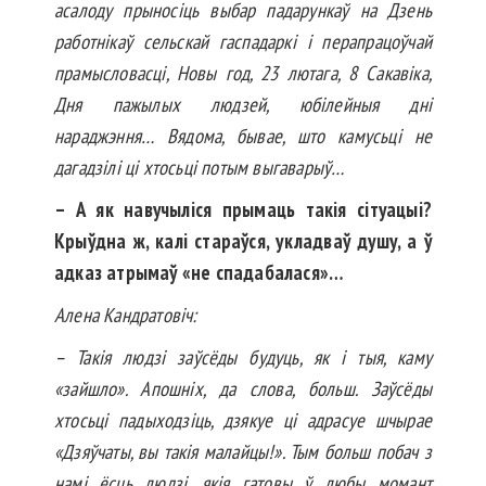
асалоду прыносіць выбар падарункаў на Дзень
работнікаў сельскай гаспадаркі і перапрацоўчай
прамысловасці, Новы год, 23 лютага, 8 Сакавіка,
Дня пажылых людзей, юбілейныя дні
нараджэння… Вядома, бывае, што камусьці не
дагадзілі ці хтосьці потым выгаварыў…
– А як навучыліся прымаць такія сітуацыі?
Крыўдна ж, калі стараўся, укладваў душу, а ў
адказ атрымаў «не спадабалася»…
Алена Кандратовіч:
– Такія людзі заўсёды будуць, як і тыя, каму
«зайшло». Апошніх, да слова, больш. Заўсёды
хтосьці падыходзіць, дзякуе ці адрасуе шчырае
«Дзяўчаты, вы такія малайцы!». Тым больш побач з
намі ёсць людзі, якія гатовы ў любы момант