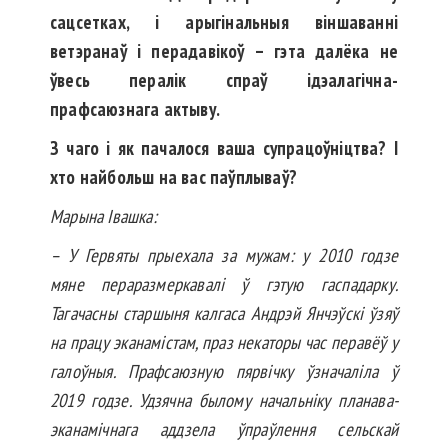
сацсетках, і арыгінальныя віншаванні
ветэранаў і перадавікоў – гэта далёка не
ўвесь пералік спраў ідэалагічна-
прафсаюзнага актыву.
З чаго і як пачалося ваша супра­цоўніцт­ва? І
хт
о найбольш на вас паў­плываў?
Марына Івашка:
– У Гервяты прыехала за мужам: у 2010 годзе
мяне пераразмеркавалі ў гэтую гаспадарку.
Тагачасны старшыня калгаса Андрэй Янчэўскі ўзяў
на працу эканамістам, праз некаторы час пера­вёў у
галоўныя. Прафсаюзную пярвічку ўзначаліла ў
2019 годзе. Удзячна былому начальніку планава-
эканамічнага аддзела ўпраў­лен­ня сельскай