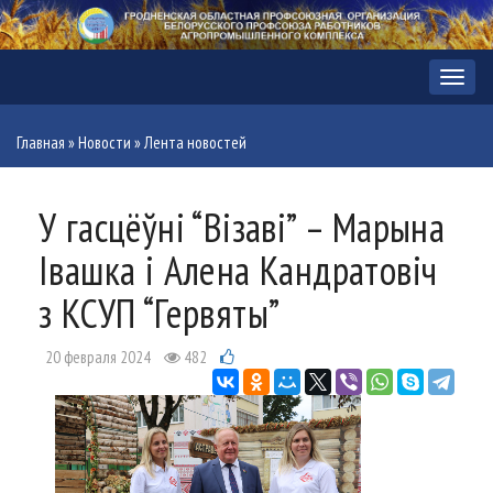
Меню
Главная
»
Новости
»
Лента новостей
У гасцёўні “Візаві” – Марына
Івашка і Алена Кандратовіч
з КСУП “Гервяты”
20 февраля 2024
482