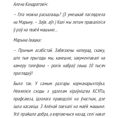
Алена Кандратовіч:
– Гэта можна расказваць? (З умешкай паглядзела
на Марыну. – Заўв. аўт.) Калі мы летам праваліліся
ў роў на тваёй машыне…
Марына Івашка:
– Прычым асабістай. Забягаючы наперад, скажу,
што тыя прыгоды мы, канешне, закументавалі на
камеру тэле­фона – ролік набраў звыш 10 тысяч
праглядаў!
Было так. У самым разгары корма­нарыхтоўка.
Невялікія сходы з удзелам кіраўніцтва КСУПа,
прафсаюза, ідэолага праводзілі на ўчастках, дзе
ішла касавіца. З Алёнай паехалі на маёй машыне.
Усё прайшло добра, а вяртаючыся назад, селі нават