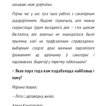
называю «мае дзяўчаты».
Пэўны час у нас туга ішла работа з санаторным
аздараўленнем. Людзям тлумачыла, што можна
скарыстацца турам выхаднога дня – гэта цалкам
бяс­платна, але ахвочых не знаходзілася. Было
прыемна, калі на прафсаюзным справаздачна-
выбарным сходзе адна жанчына падзялілася
ўражаннямі ад адпачынку ў санаторыі і
падзякавала. Зваротаў у пярвічку пабольшала!
– Якая пара года вам падабаецца найбольш і
чаму?
Марына Івашка:
– Лета і, адпаведна, жніво.
Алена Кандратовіч: