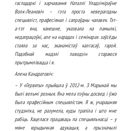
гаспадаркі і харчавання Наталлі Уладзіміраўне
Волк-Леа­новіч – гэта проста неверагодны
спецыяліст, прафесіянал і сапраўдны чалавек. Тэт-
а-тэт яна, канешне, указвала на памылкі,
недапрацоўкі, але на нарадах і семінарах заўсёды
стаяла за нас, эканамістаў калгасаў, гарой.
Падобнай мадэлі паводзін стараюся
прытрымлівацца і я.
Алена Кандратовіч:
– У «Гервяты» прыйшла ў 2012-м. З Марынай мы
былі вельмі розныя. Яна мела пэўны досвед і ўжо
была прафесійным спецыялістам. Я ж, учарашняя
студэнтка, не разумела, куды трапіла і што мне
рабіць. Хацелася працаваць па спецыяльнасці – у
мяне юрыдычная адукацыя, а прызначылі