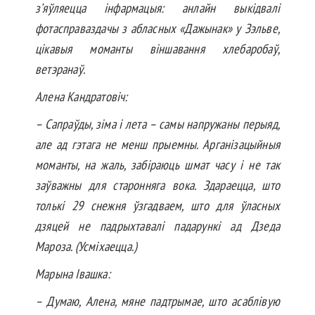
з’яўляецца інфармацыя: анлайн выкідвалі
фотасправаздачы з абласных «Дажынак» у Зэльве,
цікавыя моманты віншавання хлебаробаў,
ветэранаў.
Алена Кандратовіч:
– Сапраўды, зіма і лета – самы напружаны перыяд,
але ад гэтага не менш прыемны. Арганізацыйныя
моманты, на жаль, забіраюць шмат часу і не так
заўважны для старонняга вока. Здараецца, што
толькі 29 снежня ўзгадваем, што для ўласных
дзяцей не падрыхтавалі падарункі ад Дзеда
Мароза. (Усміхаецца.)
Марына Івашка:
– Думаю, Алена, мяне падтрымае, што асаблівую