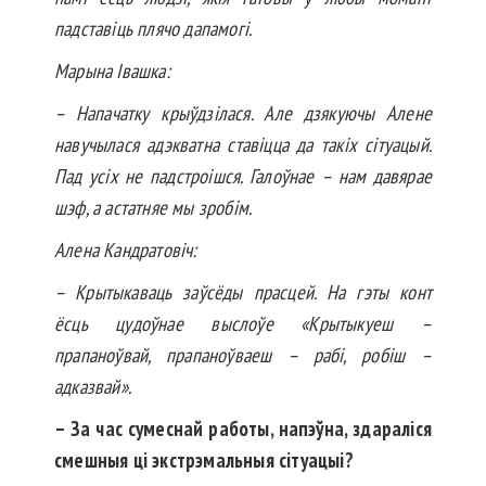
падставіць плячо дапамогі.
Марына Івашка:
– Напачатку крыўдзілася. Але дзякуючы Алене
навучылася адэкватна ставіцца да такіх сітуацый.
Пад усіх не падстроішся. Галоўнае – нам давярае
шэф, а астатняе мы зробім.
Алена Кандратовіч:
– Крытыкаваць заўсёды прасцей. На гэты конт
ёсць цудоўнае выслоўе «Крытыкуеш –
прапаноўвай, пра­па­ноўваеш – рабі, робіш –
адказвай».
– За час сумеснай работы, напэўна, здараліся
смешныя ці экстрэмальныя сітуацыі?