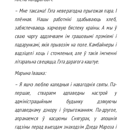
– Мне таксама! Гэта неверагодна прыгожая пара. І
плённая. Нашы работнікі здабываюць хлеб,
забяспечваюць харчовую бяспеку краіны. А мы ў
сваю чаргу аддзячваем ім грашовымі прэміямі і
падарункамі, якія прывозім на поле. Камбайнеры і
вадзіцелі хоць і стомленыя, але ў такія імгненні
літа­ральна свецяцца. Гэта дарагога каштуе.
Марына Івашка:
– Я яшчэ люблю калядныя і навагоднія святы. Па-
першае, ствараем адпаведны настрой у
адміністрацыйным будынку дзякуючы
адпаведнаму дэкору і ўпрыгожанням. Па-другое,
апранаемся ў касцюмы Снягурак, у апошнія
гадзіны перад выездам знаходзім Дзеда Мароза і