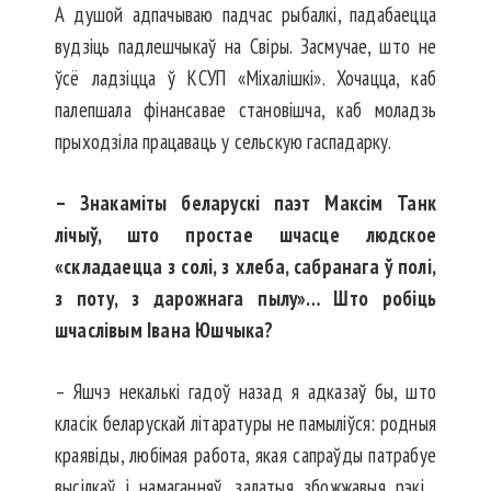
А душой адпачываю падчас рыбалкі, падабаецца
вудзіць падлешчыкаў на Свіры. Засмучае, што не
ўсё ладзіцца ў КСУП «Міхалішкі». Хочацца, каб
палепшала фінансавае становішча, каб моладзь
прыходзіла працаваць у сельскую гаспадарку.
– Знакаміты беларускі паэт Максім Танк
лічыў, што простае шчасце людское
«складаецца з солі, з хлеба, сабранага ў полі,
з поту, з дарожнага пылу»… Што робіць
шчаслівым Івана Юшчыка?
– Яшчэ некалькі гадоў назад я адказаў бы, што
класік беларускай літаратуры не памыліўся: родныя
краявіды, любімая работа, якая сапраўды патрабуе
высілкаў і намаганняў, залатыя збожжавыя рэкі…