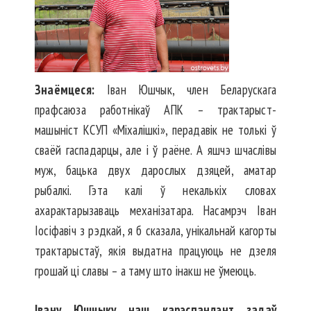
Знаёмцеся:
Іван Юшчык, член Беларускага
прафсаюза работнікаў АПК – трактарыст-
машыніст КСУП «Міхалішкі», перадавік не толькі ў
сваёй гаспадарцы, але і ў раёне. А яшчэ шчаслівы
муж, бацька двух дарослых дзяцей, аматар
рыбалкі. Гэта калі ў некалькіх словах
ахарактарызаваць механізатара. Насамрэч Іван
Іосіфавіч з рэдкай, я б сказала, унікальнай кагорты
трактарыстаў, якія выдатна працуюць не дзеля
грошай ці славы – а таму што інакш не ўмеюць.
Івану Юшчыку наш карэспандэнт задаў