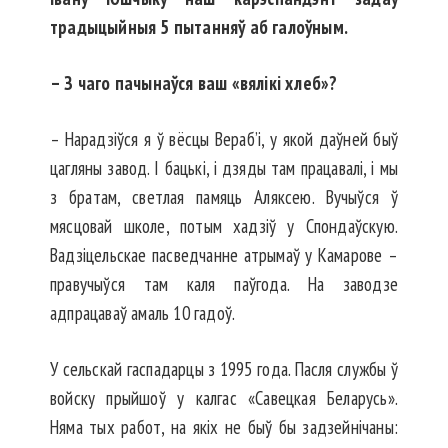
традыцыйныя 5 пытанняў аб галоўным.
– З чаго пачынаўся ваш «вялікі хлеб»?
– Нарадзіўся я ў вёсцы Вераб’і, у якой даўней быў
цагляны завод. І бацькі, і дзяды там працавалі, і мы
з братам, светлая памяць Аляксею. Вучыўся ў
мясцовай школе, потым хадзіў у Спондаўскую.
Вадзіцельскае пасведчанне атрымаў у Камарове –
правучыўся там каля паўгода. На заводзе
адпрацаваў амаль 10 гадоў.
У сельскай гаспадарцы з 1995 года. Пасля службы ў
войску прыйшоў у калгас «Савецкая Бела­русь».
Няма тых работ, на якіх не быў бы задзейнічаны: