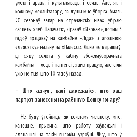
умею і араць, і культываваць, і сеяць. Але, як і
кожнаму механізатару, па душы мне ўборка. Амаль
20 сезонаў запар на страчанскіх нівах убіраю
саспелы хлеб. Напачатку кіраваў «Бізонам», потым 5
гадоў працаваў на камбайне «Ліда», а апошнюю
«дзясятку» малачу на «Палессі». Яшчэ не вырашыў,
ці сяду сёлета ў кабіну збожжаўборачнага
камбайна – хоць і на пенсіі, яшчэ працую, але сілы
ўжо не тыя, што 10 гадоў назад.
– Што адчулі, калі даведаліся, што ваш
партрэт занесены на раённую Дошку гонару?
– Не буду ўтойваць, як кожнаму чалавеку, мне,
канешне, прыемна, што работу заўважылі і
адзначылі на такім высокім узроўні. Лічу, што ў