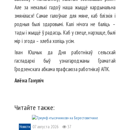
Але за некалькі гадоў наша жыццё кардынальна
змянілася! Самае галоўнае для мяне, каб блізкія і
родныя былі здаровымі. Калі нічога не баліць –
тады і жыццё ў радасць. Каб у свеце, нарэшце, былі
мір і згода – хлеба хопіць усім.
Іван Юшчык да Дня работнікаў сельскай
гаспадаркі быў узнагароджаны Граматай
Гродзенскага абкама прафсаюза работнікаў АПК.
Алёна Ганул
і
ч
Читайте также:
07 августа 2026
37
Новости