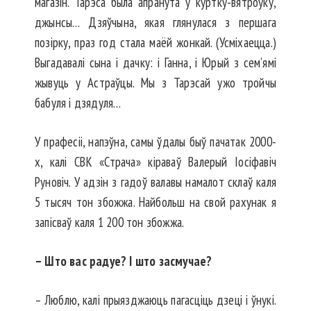
магазін. Тарэса была апранута ў куртку-вятроўку,
джынсы… Дзяўчына, якая глянулася з першага
позірку, праз год стала маёй жонкай. (Усміхаецца.)
Выгадавалі сына і дачку: і Ганна, і Юрый з сем’ямі
жывуць у Астраўцы. Мы з Тарэсай ужо тройчы
бабуля і дзядуля…
У прафесіі, напэўна, самы ўдалы быў пачатак 2000-
х, калі СВК «Страча» кіраваў Валерый Іосіфавіч
Руновіч. У адзін з гадоў валавы намалот склаў каля
5 тысяч тон збожжа. Найбольш на свой рахунак я
запісваў каля 1 200 тон збожжа.
– Што вас радуе? І што засмучае?
– Люблю, калі прыязджаюць пагасціць дзеці і ўнукі.