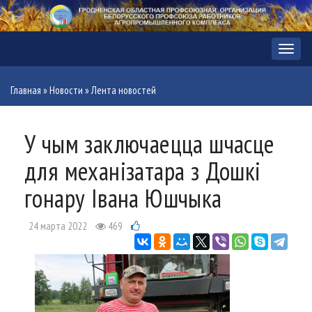
Меню
Главная
»
Новости
»
Лента новостей
У чым заключаецца шчасце
для механізатара з Дошкі
гонару Івана Юшчыка
24 марта 2022
469