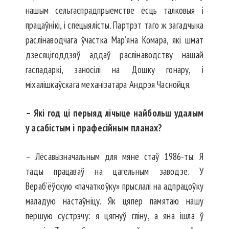
нашым сельгас­прадпрыемстве ёсць талковыя і
працаўнікі, і спецыялісты. Партрэт таго ж загадчыка
раслінаводчага ўчастка Мар’яна Комара, які шмат
дзесяцігоддзяў аддаў раслінаводству нашай
гаспадаркі, заносілі на Дошку гонару, і
міхалішкаўскага механізатара Андрэя Часнойця.
– Які год ці перыяд лічыце найбольш удалым
у асабістым і прафесійным планах?
– Лёсавызначальным для мяне стаў 1986-ты. Я
тады працаваў на цагельным заво­дзе. У
Вераб’ёўскую «пачаткоўку» прыслалі на адпрацоўку
маладую настаўніцу. Як цяпер памятаю нашу
першую сустрэчу: я цягнуў гліну, а яна ішла ў