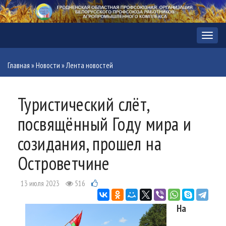
Меню
Главная
»
Новости
»
Лента новостей
Туристический слёт,
посвящённый Году мира и
созидания, прошел на
Островетчине
13 июля 2023
516
На