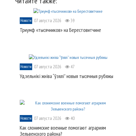
Читайте также:
07 августа 2026
39
Новости
Триумф «тысячников» на Берестовитчине
07 августа 2026
47
Новости
Удзельнікі жніва “ўзялі” новыя тысячныя рубяжы
07 августа 2026
40
Новости
Как слонимские военные помогают аграриям
Зельвенского района?