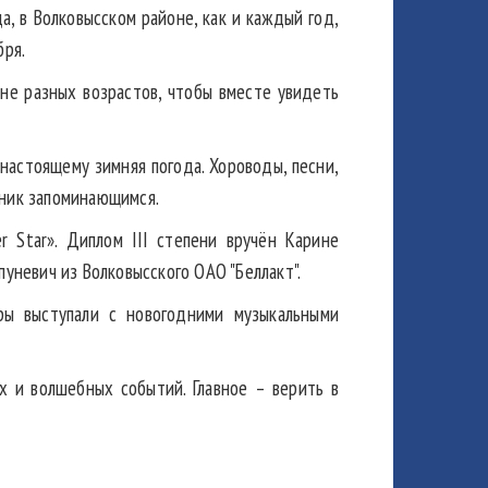
 в Волковысском районе, как и каждый год,
бря.
ане разных возрастов, чтобы вместе увидеть
настоящему зимняя погода. Хороводы, песни,
дник запоминающимся.
r Star». Диплом III степени вручён Карине
уневич из Волковысского ОАО "Беллакт".
ры выступали с новогодними музыкальными
х и волшебных событий. Главное – верить в