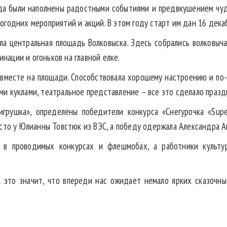
да были наполнены радостными событиями и предвкушением чуда,
годних мероприятий и акций. В этом году старт им дан 16 дека
ла центральная площадь Волковыска. Здесь собрались волковыч
ации и огоньков на главной елке.
 вместе на площади. Способствовала хорошему настроению и по-
и куклами, театральное представление – все это сделало праз
грушка», определены победители конкурса «Снегурочка «Supe
сто у Юлианны Товстюк из ВЭС, а победу одержала Александра Ап
 в проводимых конкурсах и флешмобах, а работники культу
 это значит, что впереди нас ожидает немало ярких сказочны