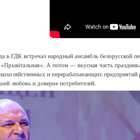
ода в ГДК встречал народный ансамбль белорусской 
 «Прывітальная». А потом — вкусная часть праздника
скохозяйственных и перерабатывающих предприятий 
шей любовь и доверие потребителей.