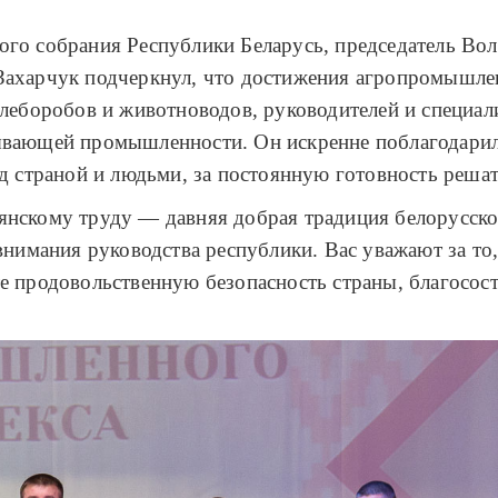
ого собрания Республики Беларусь, председатель Во
 Захарчук подчеркнул, что достижения агропромыш
хлеборобов и животноводов, руководителей и специал
ывающей промышленности. Он искренне поблагодарил 
д страной и людьми, за постоянную готовность решат
янскому труду — давняя добрая традиция белорусско
 внимания руководства республики. Вас уважают за то
е продовольственную безопасность страны, благосос