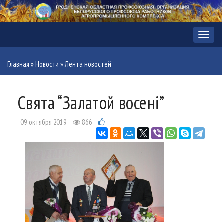
Меню
Главная
»
Новости
»
Лента новостей
Свята “Залатой восені”
09 октября 2019
866