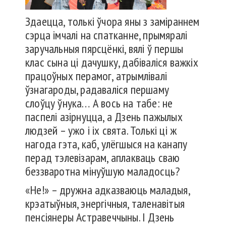
Здаецца, толькі ўчора яны з заміраннем
сэрца імчалі на спатканне, прымяралі
заручальныя пярсцёнкі, вялі ў першы
клас сына ці дачушку, дабіваліся важкіх
працоўных перамог, атрымлівалі
ўзнагароды, радаваліся першаму
слоўцу ўнука… А вось на табе: не
паспелі азірнуцца, а Дзень пажылых
людзей – ужо і іх свята. Толькі ці ж
нагода гэта, каб, улёгшыся на канапу
перад тэлевізарам, аплакваць сваю
беззваротна мінуўшую маладосць?
«Не!» – дружна адказваюць маладыя,
крэатыўныя, энергічныя, таленавітыя
пенсіянеры Астравеччыны. І Дзень