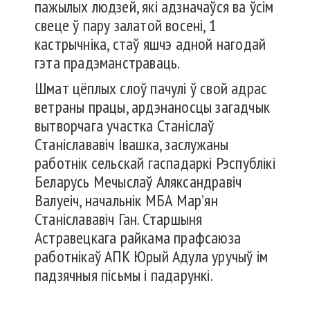
пажылых людзей, які адзначаўся ва ўсім
свеце ў пару залатой восені, 1
кастрычніка, стаў яшчэ адной нагодай
гэта прадэманстраваць.
Шмат цёплых слоў пачулі ў свой адрас
ветраны працы, ардэнаносцы загадчык
вытворчага участка Станіслаў
Станіслававіч Івашка, заслужаны
работнік сельскай гаспадаркі Рэспублікі
Беларусь Мечыслаў Аляксандравіч
Валуеіч, начальнік МБА Мар’ян
Станіслававіч Ган. Старшыня
Астравецкага райкама прафсаюза
работнікаў АПК Юрый Адула уручыў ім
падзячныя пісьмы і падарункі.