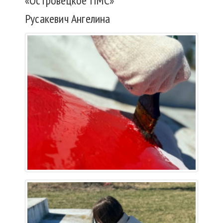
«Островецкое ПМС»
Русакевич Ангелина