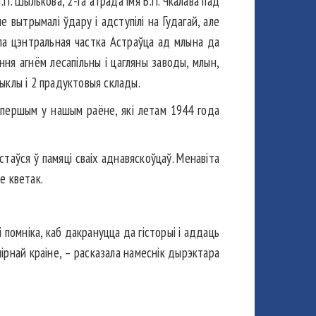
П. Шылькова, 2-га атрада імя В.П. Чкалава пад
е вытрымалі ўдару і адступілі на Гудагай, але
рэла цэнтральная частка Астраўца ад млына да
ня агнём лесапільны і цагляны заводы, млын,
ыклы і 2 прадуктовыя склады.
ў першым у нашым раёне, які летам 1944 года
стаўся ў памяці сваіх аднавяскоўцаў. Менавіта
е кветак.
помніка, каб дакрануцца да гісторыі і аддаць
ірнай краіне, – расказала намеснік дырэктара