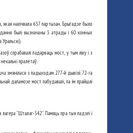
, якая налічвала 637 партызан. Брыгадзе было
задання былі вызначаны 3 атрады і 60 конных
 Уральскі).
азоў спрабавалі падарваць мост, у тым ліку і з
некалькі пралётаў.
ча змянілася з падыходам 277-й дывізіі 72-га
льнай дапамозе мост пабудавалі, па ім прайшлі
а лагера “Шталаг-342”. Памяць пра тыя падзеі і