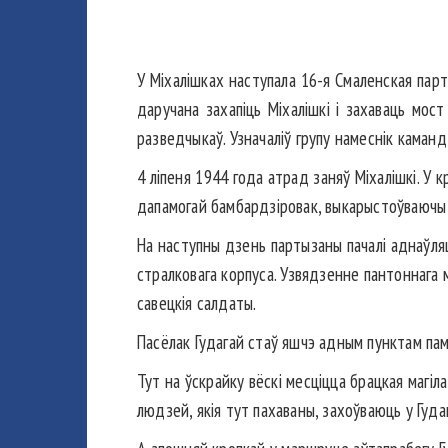
У Міхалішках наступала 16-я Смаленская парт
даручана захапіць Міхалішкі і захаваць мос
разведчыкаў. Узначаліў групу намеснік каман
4 ліпеня 1944 года атрад заняў Міхалішкі. У к
дапамогай бамбардзіровак, выкарыстоўваючы к
На наступны дзень партызаны пачалі аднаўляц
стралковага корпуса. Узвядзенне пантоннага м
савецкія салдаты.
Пасёлак Гудагай стаў яшчэ адным пунктам па
Тут на ўскрайку вёскі месціцца брацкая магіла
людзей, якія тут пахаваны, захоўваюць у Гуда