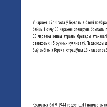
У чэрвені 1944 года ў Гервяты з баямі прабі
байцы. Ноччу 28 чэрвеня спецгрупа брыгады 
29 чэрвеня іншыя атрады брыгады атакавалі г
станковых і 5 ручных кулямётаў. Падыходы да
быў выбіты з Гервят, страціўшы 18 чалавек заб
Крывавыя баі ў 1944 годзе ішлі і падчас вы