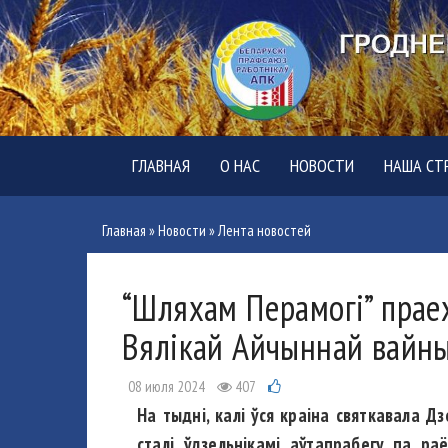
ГЛАВНАЯ
О НАС
НОВОСТИ
НАША СТ
Главная
»
Новости
»
Лента новостей
“Шляхам Перамогі” праех
Вялікай Айчыннай вайн
08 июля 2024
407
На тыдні, калі ўся краіна святкавала Д
сталі ўдзельнікамі аўтапрабегу па ра