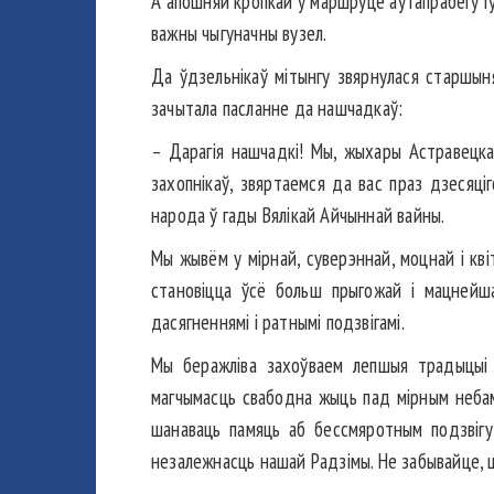
А апошняй кропкай у маршруце аўтапрабегу Г
важны чыгуначны вузел.
Да ўдзельнікаў мітынгу звярнулася старшыня
зачытала пасланне да нашчадкаў:
– Дарагія нашчадкі! Мы, жыхары Астравецка
захопнікаў, звяртаемся да вас праз дзесяці
народа ў гады Вялікай Айчыннай вайны.
Мы жывём у мірнай, суверэннай, моцнай і кві
становіцца ўсё больш прыгожай і мацнейша
дасягненнямі і ратнымі подзвігамі.
Мы беражліва захоўваем лепшыя традыцыі б
магчымасць свабодна жыць пад мірным небам.
шанаваць памяць аб бессмяротным подзвігу
незалежнасць нашай Радзімы. Не забывайце, ш