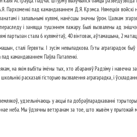
зон каля Астраўца. Падчас штурму вылучыліся байцы разведузвода І.
.Я. Пархоменкі пад камандаваннем Д.Я. Крэмса. Нямецкія войскі н
ранатамі і запальнымі кулямі, нанёсшы значны ўрон. Цалкам зга
пераследу і заняцца тушэннем пажару. Былі вызвалены ад знішчэн
мі партызан стала 6 кулямётаў, 40 вінтовак, аўтамашына, 2 матац
машын, сталі Гервяты. І зусім невыпадкова. Гэты аграгарадок бы
а пад камандаваннем Паўла Патапенкі.
якам, на якім выбіты імёны тых, хто абараняў Радзіму і навечна за
а школьнікі расказалі гісторыю вызвалення аграгарадка, і ўскладанн
емлякоў, удзельнічаюць у акцыі па добраўпарадкаванні тэрыторыі 
мірнае неба. Мы ўдзячны ветэранам за тое, што жывём у прыгожай м