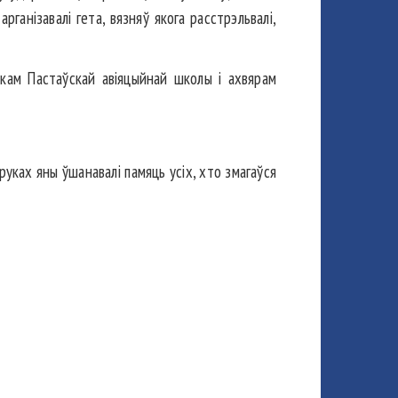
ганізавалі гета, вязняў якога расстрэльвалі,
нікам Пастаўскай авіяцыйнай школы і ахвярам
 руках яны ўшанавалі памяць усіх, хто змагаўся