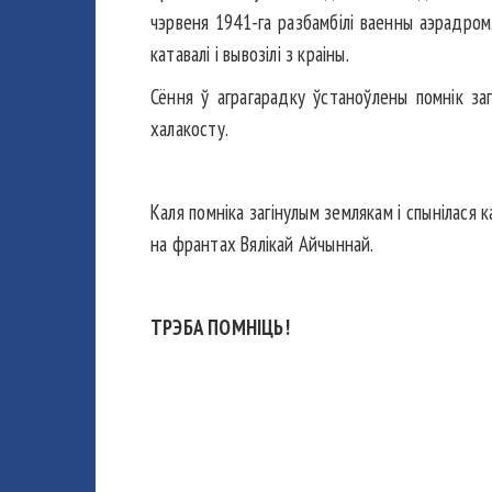
чэрвеня 1941-га разбамбілі ваенны аэрадром.
катавалі і вывозілі з краіны.
Сёння ў аграгарадку ўстаноўлены помнік заг
халакосту.
Каля помніка загінулым землякам і спынілася к
на франтах Вялікай Айчыннай.
ТРЭБА ПОМНІЦЬ!