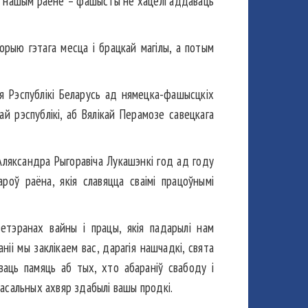
 у нашым раёне – фашысты не хацелі аддаваць
орыю гэтага месца і брацкай магілы, а потым
я Рэспублікі Беларусь ад нямецка-фашысцкіх
й рэспублікі, аб Вялікай Перамозе савецкага
 Аляксандра Рыгоравіча Лукашэнкі год ад году
оў раёна, якія славяцца сваімі працоўнымі
етэранах вайны і працы, якія падарылі нам
і мы заклікаем вас, дарагія нашчадкі, свята
аць памяць аб тых, хто абараніў свабоду і
ласальных ахвяр здабылі вашы продкі.