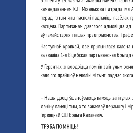
3 ліпеня ў 19.40 яна атакавала нямецкі гарні
камандаваннем К.П. Міхалькова і атрада імя А
перад гэтым яны паспелі падпаліць пасёлак г
касцёла. Партызанам давялося адмовіцца ад 
аўтамайстэрня і іншыя прадпрыемствы. Трафея
Наступнай кропкай, дзе прыпынілася калона 
вызваліла 1-я Віцебская партызанская брыгад
У Гервятах знаходзіцца помнік загінулым земл
каля яго прайшоў невялікі мітынг, падчас яког
– Нашы дзеці ўшаноўваюць памяць загінулых з
даніну памяці тым, хто заваяваў перамогу і 
Гервяцкай СШ Вольга Казакевіч.
ТРЭБА ПОМНІЦЬ!