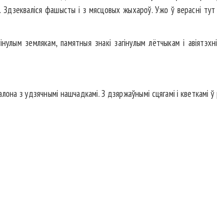
 Здзекваліся фашысты і з мясцовых жыхароў. Ужо ў верасні тут ар
інулым землякам, памятныя знакі загінулым лётчыкам і авіятэх
алона з удзячнымі нашчадкамі. З дзяржаўнымі сцягамі і кветкамі ў