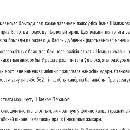
ызанская брыгада пад камандаваннем палкоўніка Івана Шлапакова
т праз Вілію да прыходу Чырвонай арміі. Для выканання гэтага 
дзіра брыгады па разведцы Васіль Дублёных (партызанская мянушка
ровапралітных баях два бакі неслі вялікія страты. Немцы некалькі р
асетныя авіябомбы. У рэшце рэшт ім гэта ўдалося, яны разбурылі 
ь мост, але нямецкая авіяцыя працягвала наносіць удары. Становіш
оста ўзяў на сябе 562- гі і асобны сапёрны батальёны. Пры ўсеагу
мятнага маршруту “Шляхам Перамогі”.
 савецкім ваеннапалонным, якія загінулі ў філіяле канцэнтрацыйнаг
гайскай школе, памятаюць пра іх і мясцовыя жыхары.