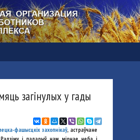
мяць загінулых у гады
мецка-фашысцкіх захопнікаў
, астраўчане
а Радзіму і падарыў нам мірнае неба і