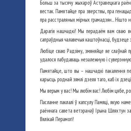
Больш за тысячу жыхароў Астравецкага раёна 
вестак. Памятайце пра зверствы, пра генацыд
пра расстраляных мірных грамадзян... Нішто н
Дарагія нашчадкі! Мы перадаём вам сваю в
сапраўдныя чалавечыя каштоўнасці, будзеце з
Любіце сваю Радзіму, змяняйце яе слаўнай 
удалося пабудаваць незалежную і суверэнную
Памятайце, што вы – нашчадкі пакалення пе
карысць роднай зямлі дзеля таго, каб іх дзец
Мы верым у вас! Мы любім вас! Любім цябе, р
Пасланне паклалі ў капсулу Памяці, якую нам
раённага савета ветэранаў Ірына Шляхтун зак
Вялікай Перамогі!