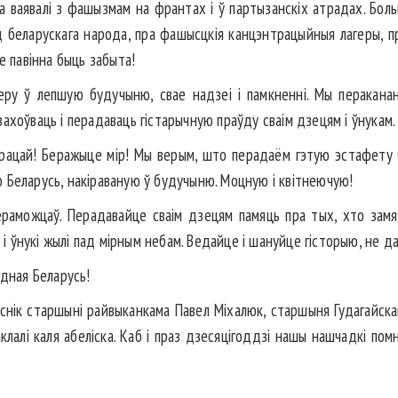
ваявалі з фашызмам на франтах і ў партызанскіх атрадах. Больш з
 беларускага народа, пра фашысцкія канцэнтрацыйныя лагеры, пр
е павінна быць забыта!
еру ў лепшую будучыню, свае надзеі і памкненні. Мы перакан
ахоўваць і перадаваць гістарычную праўду сваім дзецям і ўнукам.
працай! Беражыце мір! Мы верым, што перадаём гэтую эстафету ч
 Беларусь, накіраваную ў будучыню. Моцную і квітнеючую!
раможцаў. Перадавайце сваім дзецям памяць пра тых, хто замяр
і і ўнукі жылі пад мірным небам. Ведайце і шануйце гісторыю, не д
одная Беларусь!
еснік старшыні райвыканкама Павел Міхалюк, старшыня Гудагайска
лалі каля абеліска. Каб і праз дзесяцігоддзі нашы нашчадкі помні