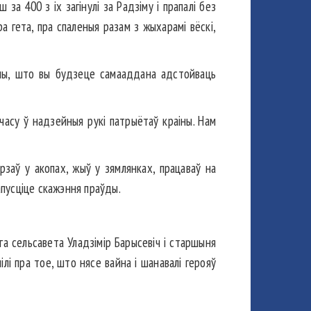
а 400 з іх загінулі за Радзіму і прапалі без
а гета, пра спаленыя разам з жыхарамі вёскі,
аны, што вы будзеце самааддана адстойваць
асу ў надзейныя рукі патрыётаў краіны. Нам
заў у акопах, жыў у зямлянках, працаваў на
апусціце скажэння праўды.
га сельсавета Уладзімір Барысевіч і старшыня
лі пра тое, што нясе вайна і шанавалі герояў