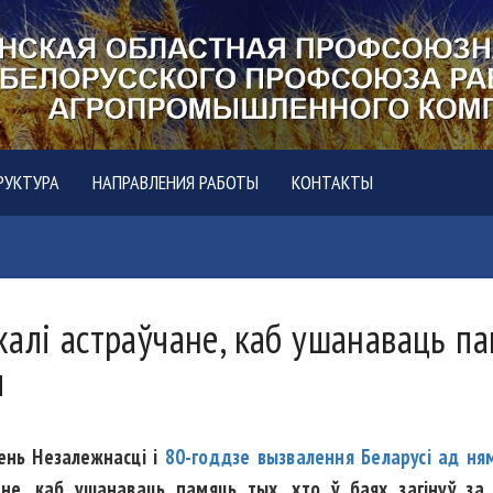
РУКТУРА
НАПРАВЛЕНИЯ РАБОТЫ
КОНТАКТЫ
алі астраўчане, каб ушанаваць па
ы
зень Незалежнасці і
80-годдзе вызвалення Беларусі ад ня
ёне, каб ушанаваць памяць тых, хто ў баях загінуў з