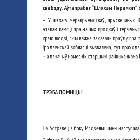
свабоду.
Аўтапрабег “Шляхам Перамогі” с
– У шэрагу мерапрыемстваў, прысвечаных 8
этапам памяці пра нашых продкаў і гераічныя
краю людзі, якім важна захаваць праўду пра 
Гродзенскай вобласці вызвалена, тут праходзі
– адзначыў намеснік старшыні райвыканкама 
ТРЭБА ПОМНІЦЬ!
На Астравец з боку Мядзельшчыны наступала 