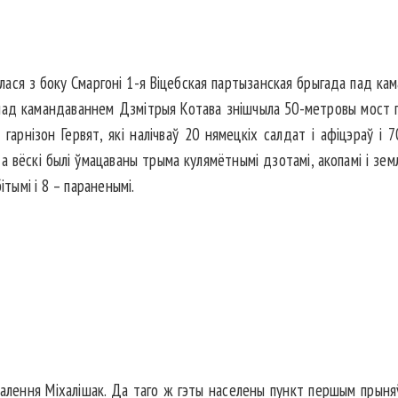
ралася з боку Смаргоні 1-я Віцебская партызанская брыгада пад ка
пад камандаваннем Дзмітрыя Котава знішчыла 50-метровы мост п
арнізон Гервят, які налічваў 20 нямецкіх салдат і афіцэраў і 70 
 вёскі былі ўмацаваны трыма кулямётнымі дзотамі, акопамі і земл
ітымі і 8 – параненымі.
звалення Міхалішак. Да таго ж гэты населены пункт першым прыня