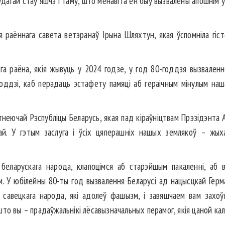
удагай стаў яшчэ і таму, што менавіта ён быў вызвалены апошнім
 раённага савета ветэранаў Ірына Шляхтун, якая ўспомніла гіст
га раёна, якія жывуць у 2024 годзе, у год 80-годдзя вызваленн
годдзі, каб перадаць эстафету памяці аб гераічным мінулым наша
тнеючай Рэспубліцы Беларусь, якая пад кіраўніцтвам Прэзідэнта
й. У гэтым заслуга і ўсіх цяперашніх нашых землякоў – жыхар
еларускага народа, клапоцімся аб старэйшым пакаленні, аб в
 У юбілейны 80-ты год вызвалення Беларусі ад нацысцкай Германі
 савецкага народа, які адолеў фашызм, і завяшчаем вам захоўв
то вы – прадаўжальнікі лёсавызначальных перамог, якія цаной ка