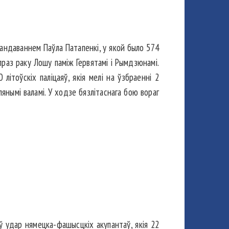
мандаваннем Паўла Патапенкі, у якой было 574
раз раку Лошу паміж Гервятамі і Рымдзюнамі.
літоўскіх паліцаяў, якія мелі на ўзбраенні 2
янымі валамі. У ходзе бязлітаснага бою вораг
ў удар нямецка-фашысцкіх акупантаў, якія 22