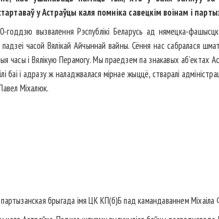
тартаваў у Астраўцы каля помніка савецкім воінам і парт
0-годдзю вызвалення Рэспублікі Беларусь ад нямецка-фашысцкіх
 падзеі часой Вялікай Айчыннай вайны. Сёння нас сабралася шма
тыя часы і Вялікую Перамогу. Мы праедзем па знакавых аб’ектах А
лі баі і адразу ж наладжвалася мірнае жыццё, стваралі адміністрац
Павел Міхалюк.
партызанская брыгада імя ЦК КП(б)Б пад камандаваннем Міхаіла Ф