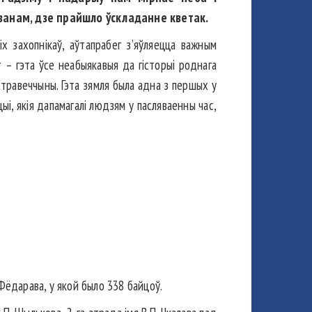
ызанам, дзе прайшло ўскладанне кветак.
 захопнікаў, аўтапрабег з’яўляецца важным
т – гэта ўсе неабыякавыя да гісторыі роднага
стравеччыны. Гэта зямля была адна з першых у
ыі, якія дапамагалі людзям у пасляваенны час,
ёдарава, у якой было 338 байцоў.