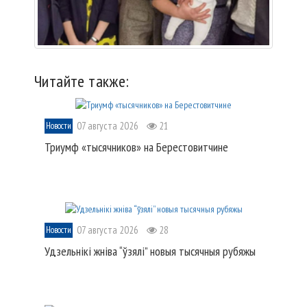
Читайте также:
07 августа 2026
21
Новости
Триумф «тысячников» на Берестовитчине
07 августа 2026
28
Новости
Удзельнікі жніва “ўзялі” новыя тысячныя рубяжы