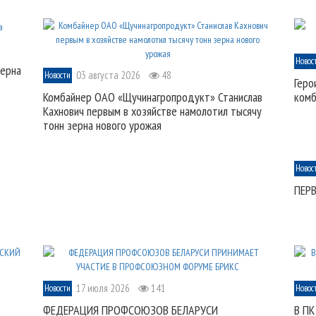
Новос
зерна
03 августа 2026
48
Новости
Геро
Комбайнер ОАО «Щучинагропродукт» Станислав
комб
Кахнович первым в хозяйстве намолотил тысячу
тонн зерна нового урожая
Новос
ПЕР
17 июля 2026
141
Новости
Новос
ФЕДЕРАЦИЯ ПРОФСОЮЗОВ БЕЛАРУСИ
В ПК