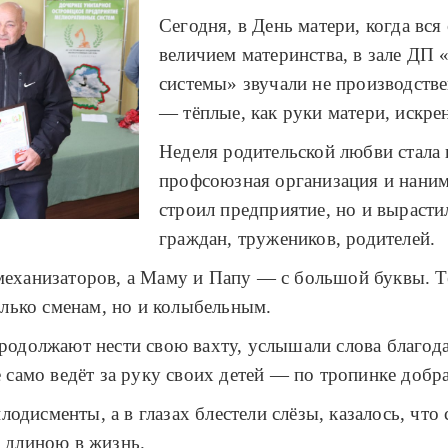
Сегодня, в День матери, когда вся
величием материнства, в зале ДП
системы» звучали не производстве
— тёплые, как руки матери, искрен
Неделя родительской любви стала 
профсоюзная организация и нанима
строил предприятие, но и выраст
граждан, тружеников, родителей.
механизаторов, а Маму и Папу — с большой буквы. Тех
только сменам, но и колыбельным.
родолжают нести свою вахту, услышали слова благода
е само ведёт за руку своих детей — по тропинке добра
аплодисменты, а в глазах блестели слёзы, казалось, чт
г длиною в жизнь.