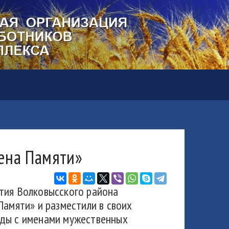
ена Памяти»
тия Волковысского района
Памяти» и разместили в своих
нды с именами мужественных