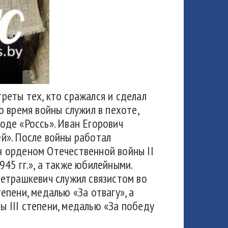
еты тех, кто сражался и сделал
 время войны служил в пехоте,
оде «Россь». Иван Егорович
й». После войны работал
н орденом Отечественной войны II
45 гг.», а также юбилейными.
Петрашкевич служил связистом во
пени, медалью «За отвагу», а
 III степени, медалью «За победу