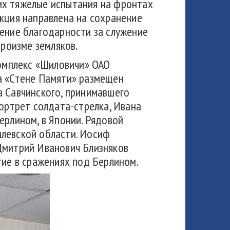
х тяжелые испытания на фронтах
кция направлена на сохранение
ение благодарности за служение
ероизме земляков.
комплекс «Шиловичи» ОАО
а «Стене Памяти» размещен
а Савчинского, принимавшего
портрет солдата-стрелка, Ивана
ерлином, в Японии. Рядовой
илевской области. Иосиф
 Дмитрий Иванович Близняков
тие в сражениях под Берлином.