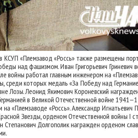
в КСУП «Племзавод «Россь» также размещены портр
обеды над фашизмом. Иван Григорьевич Гриневич во
ле войны работал главным инженером на «Племзав
, среди которых медаль «За Победу над Германие
вне Лозы. Леонид Якимович Короневский награжде
Германией в Великой Отечественной войне 1941—19
 на «Племзаводе «Россь». Александр Игнатьевич 
расной Звезды, орденом Отечественной войны I сте
 Степанович Долгополик награжден орденом славы
ми.