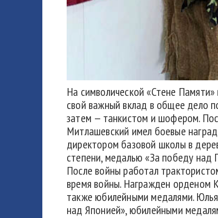
На символической «Стене Памяти» 
свой важный вклад в общее дело п
затем — танкистом и шофером. Пос
Митлашевский имел боевые награды
директором базовой школы в дере
степени, медалью «За победу над 
После войны работал трактористом
время войны. Награжден орденом К
также юбилейными медалями. Юльян
над Японией», юбилейными медаля