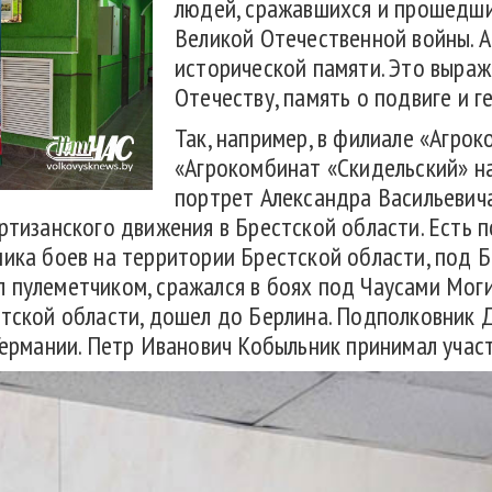
людей, сражавшихся и прошедши
Великой Отечественной войны. А
исторической памяти. Это выраж
Отечеству, память о подвиге и г
Так, например, в филиале «Агро
«Агрокомбинат «Скидельский» н
портрет Александра Васильевич
ртизанского движения в Брестской области. Есть 
ника боев на территории Брестской области, под Б
 пулеметчиком, сражался в боях под Чаусами Мог
стской области, дошел до Берлина. Подполковник
 Германии. Петр Иванович Кобыльник принимал учас