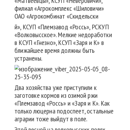
«Матвеевцы», КСУП «Неверовичи»,
филиал «Агрокомплекс «Шиловичи»
ОАО «Агрокомбинат «Скидельски
й», КСУП «Племзавод «Россь», РСКУП
«Волковысское». Мелкие недоработки
в КСУП «Гнезно», КСУП «Заря и К» в
ближайшее время должны быть
устранены.
Два хозяйства уже приступили к
заготовке кормов из озимой ржи
«Племзавод «Россь» и «Заря и К». Как
только люцерна подоспеет, остальные
аграрии тоже выйдут в поле.
Этой весной на волковысских полях