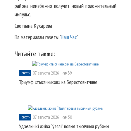
района неизбежно получит новый положительный
импульс.
Светлана Кухарева
Пл материалам газеты "
Наш Час
"
Читайте также:
07 августа 2026
39
Новости
Триумф «тысячников» на Берестовитчине
07 августа 2026
50
Новости
Удзельнікі жніва “ўзялі” новыя тысячныя рубяжы