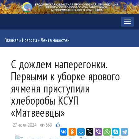
Меню
Главная
»
Новости
»
Лента новостей
С дождем наперегонки.
Первыми к уборке ярового
ячменя приступили
хлеборобы КСУП
«Матвеевцы»
27 июля 2024
363