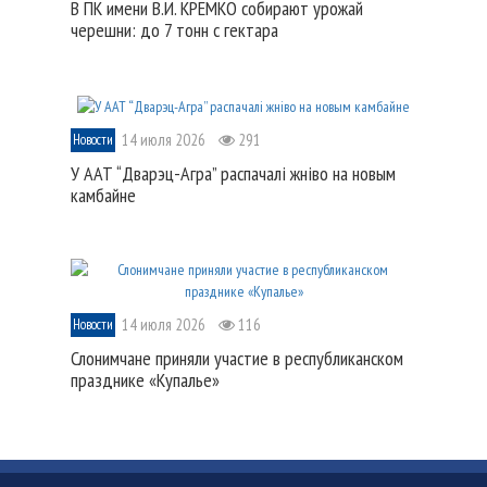
В ПК имени В.И. КРЕМКО собирают урожай
черешни: до 7 тонн с гектара
14 июля 2026
291
Новости
У ААТ “Дварэц-Агра” распачалі жніво на новым
камбайне
14 июля 2026
116
Новости
Слонимчане приняли участие в республиканском
празднике «Купалье»