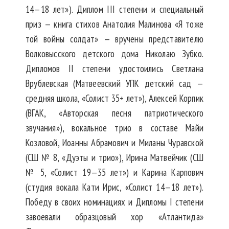
14—18 лет»). Диплом III степени и специальный
приз — книга стихов Анатолия Малинова «Я тоже
той войны солдат» — вручены представителю
Волковысского детского дома Николаю Зубко.
Дипломов II степени удостоились Светлана
Врублевская (Матвеевский УПК детский сад —
средняя школа, «Солист 35+ лет»), Алексей Корпик
(ВГАК, «Авторская песня патриотического
звучания»), вокальное трио в составе Майи
Козловой, Иоанны Абрамович и Миланы Чуравской
(СШ № 8, «Дуэты и трио»), Ирина Матвейчик (СШ
№ 5, «Солист 19—35 лет») и Карина Карпович
(студия вокала Кати Ирис, «Солист 14—18 лет»).
Победу в своих номинациях и Дипломы I степени
завоевали образцовый хор «Атлантида»