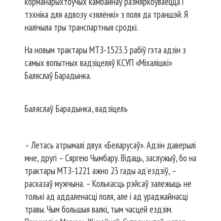
корманарыхтоўчых камбайнаў размяркоўваецца і
тэхніка для адвозу «зялёнкі» з поля да траншэй. Я
налічыла тры транспартныя сродкі.
На новым трактары МТЗ-1523.3 рабіў гэта адзін з
самых вопытных вадзіцеляў КСУП «Міхалішкі»
Баляслаў Барадынка.
Баляслаў Барадынка, вадзіцель
– Летась атрымалі двух «Беларусаў». Адзін даверылі
мне, другі – Сяргею Чымбару. Відаць, заслужыў, бо на
трактары МТЗ-1221 ажно 23 гады ад’ездзіў, –
расказаў мужчына. – Колькасць рэйсаў залежыць не
толькі ад аддаленасці поля, але і ад ураджайнасці
травы. Чым большыя валкі, тым часцей ездзім.