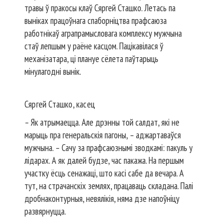
травы ў пракосы клаў Сяргей Сташко. Летась па
выніках працоўнага спаборніцтва прафсаюза
работнікаў аграпрамысловага комплексу мужчына
стаў лепшым у раёне касцом. Пацікавілася ў
механізатара, ці плануе сёлета паўтарыць
мінулагодні вынік.
Сяргей Сташко, касец
– Як атрымаецца. Але дрэнны той салдат, які не
марыць пра генеральскія пагоны, – аджартаваўся
мужчына. – Сачу за прафсаюзнымі зводкамі: пакуль у
лідарах. А як далей будзе, час пакажа. На першым
участку ёсць сенажаці, што касі сабе да вечара. А
тут, на страчанскіх землях, працаваць складана. Палі
дробнаконтурныя, невялікія, няма дзе напоўніцу
развярнуцца.