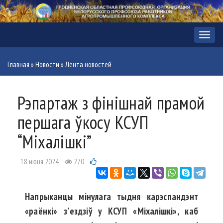
Меню
Главная
»
Новости
»
Лента новостей
Рэпартаж з фінішнай прамой
першага ўкосу КСУП
“Міхалішкі”
18 июня 2024
270
Напрыканцы мінулага тыдня карэспандэнт
«раёнкі» з’ездзіў у КСУП «Міхалішкі», каб