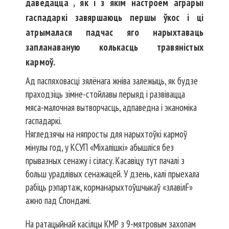
даведацца , як і з якім настроем аграрыі
гаспадаркі завяршаюць першы ўкос і ці
атрымалася падчас яго нарыхтаваць
запланаваную колькасць травяністых
кармоў.
Ад паспяховасці зялёнага жніва залежыць, як будзе
праходзіць зімне-стойлавы перыяд і развівацца
мяса-малочная вытворчасць, адпаведна і эканоміка
гаспадаркі.
Нягледзячы на няпросты для нарыхтоўкі кармоў
мінулы год, у КСУП «Міхалішкі» абышліся без
прывазных сенажу і сіласу. Касавіцу тут пачалі з
больш урадлівых сенажацей. У дзень, калі прыехала
рабіць рэпартаж, корманарыхтоўшчыкаў «злавілF»
ажно пад Спондамі.
На ратацыйнай касілцы КМР з 9-мят­ровым захопам