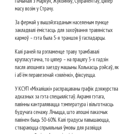
Пачыналі з Маркун, Жукойняў, Супранентаў, цяпер
масу возім у Страчу.
За фермай у вышэйзгаданым населеным пункце
закладвалі ёмістасць для захоўвання травяністых
кармоў – гэта была 5-я траншэя ў гаспадарцы.
Калі раней па рэгламенце траву трамбавалі
кругласутачна, то цяпер – на працягу 3-х гадзін
пасля апошняга заезду машыны. Колькасць рэйсаў, як
і аб’ём перавезенай «зялёнкі», фіксуецца.
У КСУП «Міхалішкі» распрацаваны графік дзяжурства
адказных за гэта спецыялістаў. Акрамя гэтага,
павінны кантралявацца тэмпература і вільготнасць
будучага сенажу. Лічыцца, што апошні паказчык
павінен быць 50-60%. Калі градусы павышаюцца,
ствараюцца спрыяльныя ўмовы для развіцця