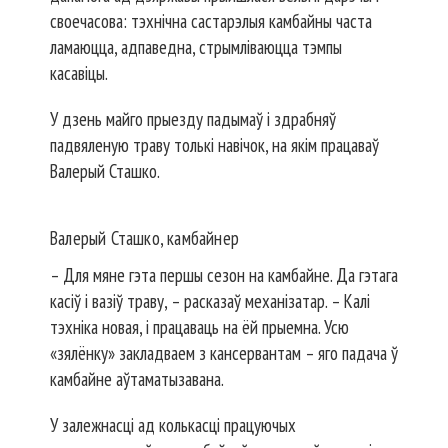
своечасова: тэхнічна састарэлыя камбайны часта
ламаюцца, адпаведна, стрымліваюцца тэмпы
касавіцы.
У дзень майго прыезду падымаў і здрабняў
падвяленую траву толькі навічок, на якім працаваў
Валерый Сташко.
Валерый Сташко, камбайнер
– Для мяне гэта першы сезон на камбайне. Да гэтага
касіў і вазіў траву, – расказаў механізатар. – Калі
тэхніка новая, і працаваць на ёй прыемна. Усю
«зялёнку» закладваем з кансервантам – яго падача ў
камбайне аўтаматызавана.
У залежнасці ад колькасці працуючых