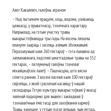
Алег Кавалевіч, галоўны аграном
– Над пытаннем працуем, хоць, вядома, узнікаюць
цяжкасці, у прыватнасці, тэхнічнага характару.
Напрыклад, на гэтым участку травы
выкарыстоўваюцца тры гады. На восень плошчы
плануем заараць і засеяць азімымі збожжавымі.
Перазалужылі каля 260 гектараў – гэта палавіна ад
запланаванага, падсеялі шматгадовыя травы на 352
гектарах, – патлумачыў галоўны тэхнолаг
міхалішкаўскіх палёў. – Пашчасціла, што вясна
сёлета ранняя. З восені пасеялі каля 100 гектараў
свірэпіцы, з якой і распачалі касавіцу ў нашай
гаспадарцы. Гэтую культуру выкарыстоўвалі ў якасці
зялёнай падкормкі для жывёл і закладвалі ў
тэхналагічныя ёмістасці для захоўвання кармоў.
Травы, канешне, у гэтым годзе лепшыя, чым летась,