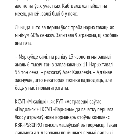
але не на ўсіх участках. Каб дажджы пайшлі на
месяц раней, валкі былі б у пояс.
Лічыцца, што за першы ўкос трэба нарыхтаваць як
мінімум 60% сенажу. Запытала ў агранома, ці зробяць
яны гэта.
– Мяркуйце самі: на раніцу 13 чэрвеня мы заклалі
амаль 6 тысяч тон з запланаваных 11. Нарыхтавалі
55 тон сена, – расказаў Алег Кавалевіч. – Адзінае
засмучае, што некаторая тэхніка падводзіць, але
ёсць у нас і новыя агрэгаты.
КСУП «Міхалішкі», як РУП «Астравецкі саўгас
«Падольскі» і КСУП «Варняны» да пачатку першага
ўкосу атрымаў новы корманарыхтоўчы комплекс
КВК-РS80РRО гомсельмашаўскай вытвор­часці. Такая
дапамога ад дзяржавы прыйшлася вельмі дарэчы і