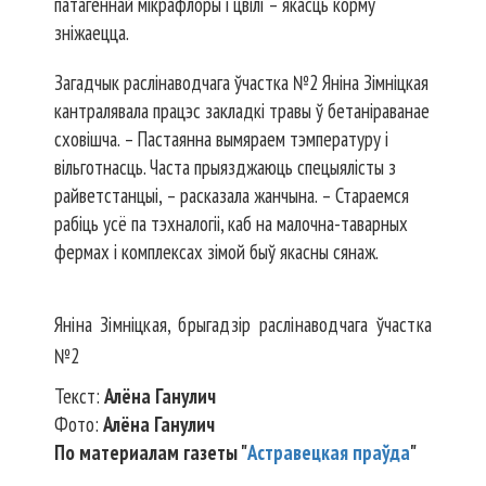
патагеннай мікрафлоры і цвілі – якасць корму
зніжаецца.
Загадчык раслінаводчага ўчастка №2 Яніна Зімніцкая
кантралявала працэс закладкі травы ў бетаніраванае
сховішча. – Пастаянна вымяраем тэмпературу і
вільготнасць. Часта прыязджаюць спецыялісты з
райветстанцыі, – расказала жанчына. – Стараемся
рабіць усё па тэхналогіі, каб на малочна-таварных
фермах і комплексах зімой быў якасны сянаж.
Яніна Зімніцкая, брыгадзір раслінаводчага ўчастка
№2
Текст:
Алёна Ганулич
Фото:
Алёна Ганулич
По материалам газеты "
Астравецкая праўда
"