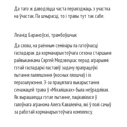
Да таго ж даводзіцца часта пераязджаць з участка
на ўчастак. Па шчырасці, то і травы тут так сабе.
Леанід Бараноўскі, трамбоўшчык
Да слова, на раённым семінары па гатоўнасці
гаспадарак да корма­нарыхтоўчага сезона старшыня
райвыканкама Сяргей Мядзвецкас перад аграрыямі
гэтай гаспадаркі паставіў задачу прапрацоўкі
пытання паляпшэння ўкосных плошчаў і іх
перазалужэння. З-за працяглага выкарыстання
сенажацей трава ў «Міхалішках» была неўрадлівая.
Як вырашаецца гэтае пытанне, пацікавілася ў
галоўнага агранома Алега Кавалевіча, які ў полі сачыў
за работай корманарыхтоўчага комплексу.