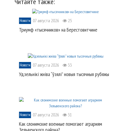
Читайте также:
07 августа 2026
25
Новости
Триумф «тысячников» на Берестовитчине
07 августа 2026
33
Новости
Удзельнікі жніва “ўзялі” новыя тысячныя рубяжы
07 августа 2026
31
Новости
Как слонимские военные помогают аграриям
Зельвенского района?