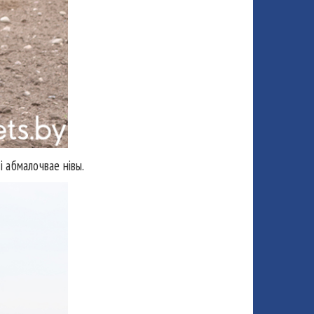
 абмалочвае нівы.