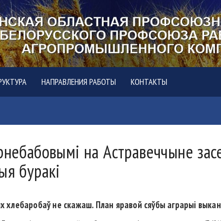
РУКТУРА
НАПРАВЛЕНИЯ РАБОТЫ
КОНТАКТЫ
ернебабовымі на Астравеччыне за
ыя буракі
ых хлебаробаў не скажаш. План яравой сяўбы аграрыі выкана