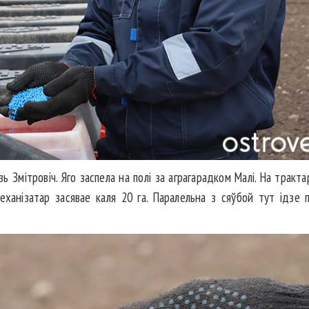
зь Змітровіч. Яго заспела на полі за аграгарадком Малі. На трак
механізатар засявае каля 20 га. Паралельна з сяўбой тут ідзе