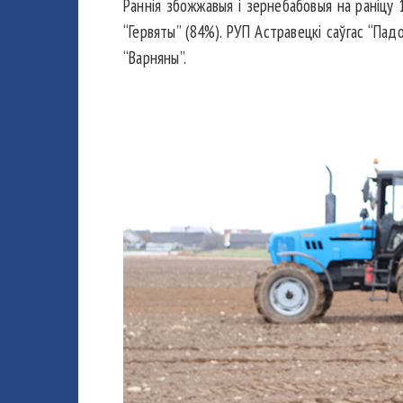
Раннія збожжавыя і зернебабовыя на раніцу 1
“Гервяты” (84%). РУП Астравецкі саўгас “Пад
“Варняны”.