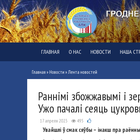
ГЛАВНАЯ
О НАС
НОВОСТИ
НАША СТ
Главная
»
Новости
»
Лента новостей
Раннімі збожжавымі і з
Ужо пачалі сеяць цукров
17 апреля 2023
495
Увайшлі ў смак сяўбы – інакш пра раённ