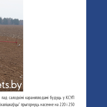
 пад салодкімі караняплодамі будуць у КСУП
“міхалішкаўцы” прыгорнуць насенне на 220 і 250