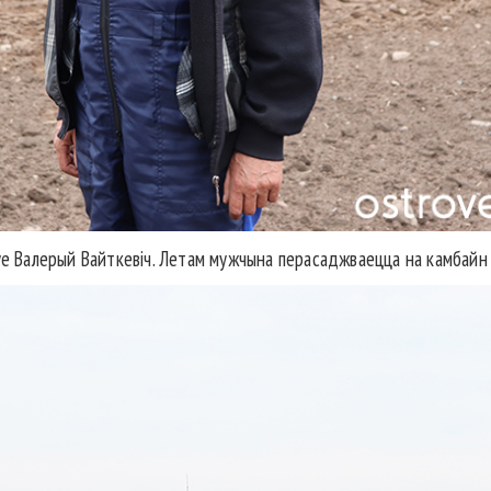
уе Валерый Вайткевіч. Летам мужчына перасаджваецца на камбайн і