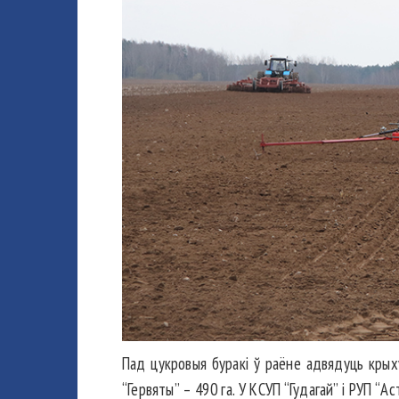
Пад цукровыя буракі ў раёне адвядуць крых
“Гервяты” – 490 га. У КСУП “Гудагай” і РУП “А