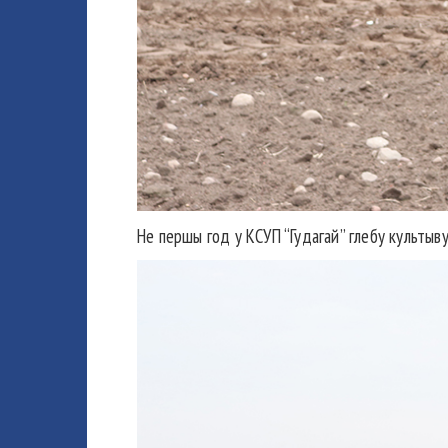
Не першы год у КСУП “Гудагай” глебу культыв