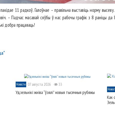
 пакідае 11 радкоў. Галоўнае – правільна выставіць норму высеву
ровіч. – Падчас масавай сяўбы ў нас рабочы графік з 8 раніцы да
ькі добра працаваць!
да"
07 августа 2026
33
Новости
Новос
Удзельнікі жніва “ўзялі” новыя тысячныя рубяжы
Как 
Зель