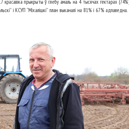
7 красавіка прыкрыты ў глебу амаль на 4 тысячах гектарах (74%). 
ольскі” і КСУП “Міхалішкі” план выканалі на 81% і 67% адпаведн