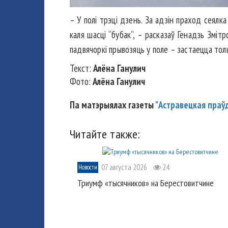
– У полі трэці дзень. За адзін праход сеялка
каля шасці “бубак”, – расказаў Генадзь Зміт
падвячоркі прывозяць у поле – застаецца тол
Текст:
Алёна Ганулич
Фото:
Алёна Ганулич
Па матэрыялах газеты
"Астравецкая праў
Читайте также:
07 августа 2026
24
Новости
Триумф «тысячников» на Берестовитчине