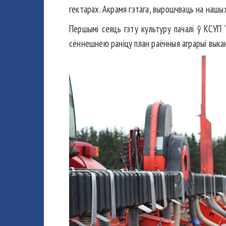
гектарах. Акрамя гэтага, вырошчваць на нашых 
Першымі сеяць гэту культуру пачалі ў КСУП “Г
сённешнею ранiцу план раённыя аграрыі выкан