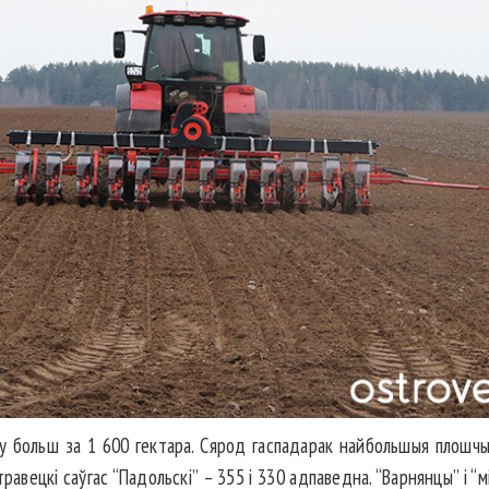
у больш за 1 600 гектара. Сярод гаспадарак найбольшыя плошчы
стравецкі саўгас “Падольскі” – 355 і 330 адпаведна. “Варнянцы” і 