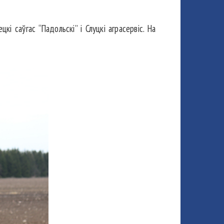
кі саўгас “Падольскі” і Слуцкі аграсервіс. На