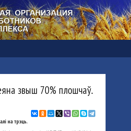
сеяна звыш 70% плошчаў.
лі на трэць.