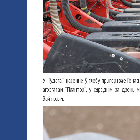
У “Гудагаі” насенне ў глебу прыгортвае Генад
агрэгатам “Плантэр”, у сярэднім за дзень 
Вайткевіч.