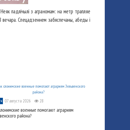
. Неяк падлічылі з аграномам: на метр трапляе
 8 вечара. Спецадзеннем забяспечаны, абеды і
07 августа 2026
28
ти
слонимские военные помогают аграриям
венского района?