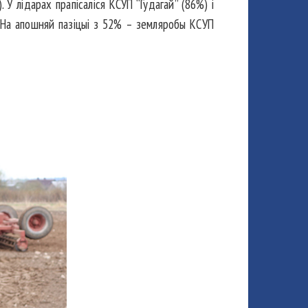
У лідарах прапісаліся КСУП “Гудагай” (86%) і
а. На апошняй пазіцыі з 52% – земляробы КСУП