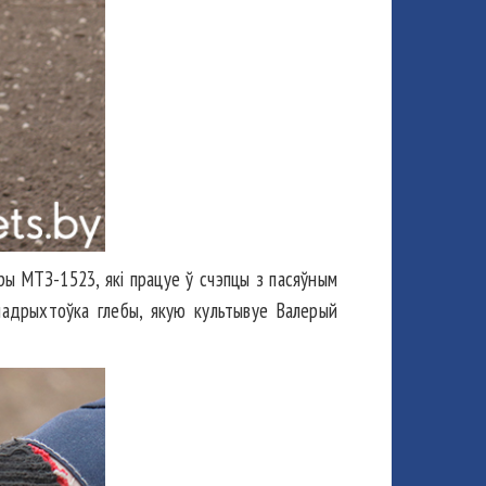
тары МТЗ-1523, які працуе ў счэпцы з пасяўным
 падрыхтоўка глебы, якую культывуе Валерый