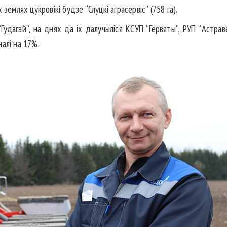
землях цукровікі будзе “Слуцкі аграсервіс” (758 га).
удагай”, на днях да іх далучыліся КСУП “Гервяты”, РУП “Астравец
алі на 17%.