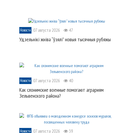
07 августа 2026
47
Новости
Удзельнікі жніва “ўзялі” новыя тысячныя рубяжы
07 августа 2026
40
Новости
Как слонимские военные помогают аграриям
Зельвенского района?
07 августа 2026
39
Новости