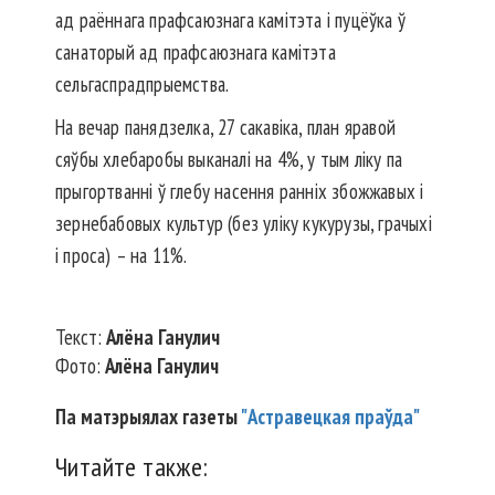
ад раённага прафсаюзнага камітэта і пуцёўка ў
санаторый ад прафсаюзнага камітэта
сельгаспрадпрыемства.
На вечар панядзелка, 27 сакавіка, план яравой
сяўбы хлебаробы выканалі на 4%, у тым ліку па
прыгортванні ў глебу насення ранніх збожжавых і
зернебабовых культур (без уліку кукурузы, грачыхі
і проса) – на 11%.
Текст:
Алёна Ганулич
Фото:
Алёна Ганулич
Па матэрыялах газеты
"Астравецкая праўда"
Читайте также: