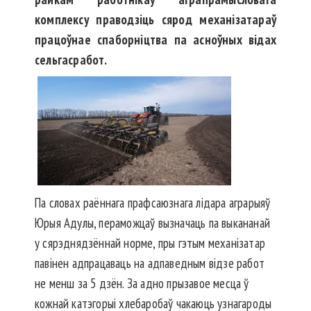
комплексу праводзіць сярод механізатараў
працоўнае спаборніцтва па асноўных відах
сельгасработ.
Па словах раённага прафсаюзнага лідара аграрыяў
Юрыя Адулы, пераможцаў вызначаць па выкананай
у сярэднядзённай норме, пры гэтым механізатар
павінен адпрацаваць на адпаведным відзе работ
не менш за 5 дзён. За адно прызавое месца ў
кожнай катэгорыі хлебаробаў чакаюць узнагароды