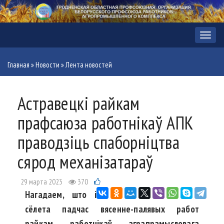
Меню
Главная
»
Новости
»
Лента новостей
Астравецкі райкам
прафсаюза работнікаў АПК
праводзіць спаборніцтва
сярод механізатараў
29 марта 2023
370
Нагадаем, што і
сёлета падчас вясенне-палявых работ
райкам работнікаў аграпрамысловага