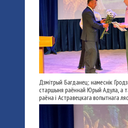
Дзмітрый Багданец; намеснік Гродз
старшыня раённай Юрый Адула, а та
раёна і Астравецкага вопытнага ляс