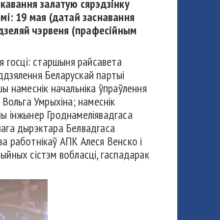
кавання залатую сярэдзінку
і: 19 мая (датай заснавання
ядзеляй чэрвеня (прафесійным
ія госці: старшыня райсавета
ддзялення Беларускай партыі
шы намеснік начальніка ўпраўлення
 Вольга Умрыхіна; намеснік
ны інжынер Гроднамеліявадгаса
нага дырэктара Белвадгаса
а работнікаў АПК Алеся Венско і
ыйных сістэм вобласці, гаспадарак