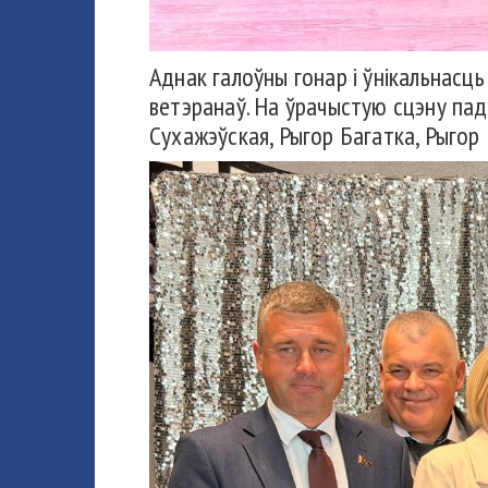
Аднак галоўны гонар і ўнікальнасц
ветэранаў. На ўрачыстую сцэну пады
Сухажэўская, Рыгор Багатка, Рыгор 