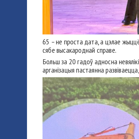
65 – не проста дата, а цэлае жыццё
сябе высакароднай справе.
Больш за 20 гадоў адносна невялік
арганізацыя пастаянна развіваецца,