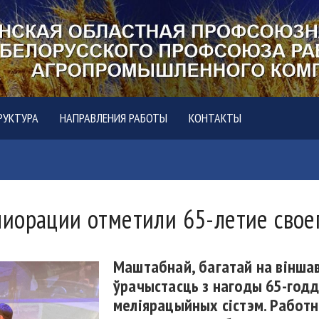
РУКТУРА
НАПРАВЛЕНИЯ РАБОТЫ
КОНТАКТЫ
иорации отметили 65-летие свое
Маштабнай, багатай на віншава
ўрачыстасць з нагоды 65-год
меліярацыйных сістэм. Работні