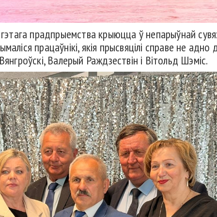
ь гэтага прадпрыемства крыюцца ў непарыўнай сувя
маліся працаўнікі, якія прысвяцілі справе не адно 
Вянгроўскі, Валерый Раждзествін і Вітольд Шэміс.