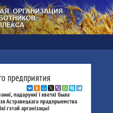
го предприятия
нні, падарункі і кветкі была
дзя Астравецкага прадпрыемства
кі гэтай арганізацыі