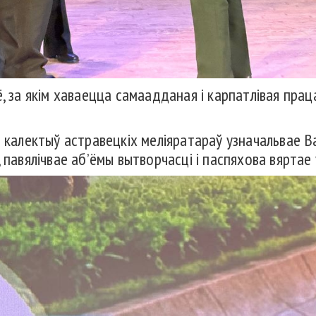
, за якім хаваецца самаадданая і карпатлівая праца
і калектыў астравецкіх меліяратараў узначальвае В
 павялічвае аб’ёмы вытворчасці і паспяхова вяртае