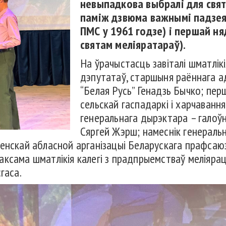
невыпадкова выбралі для свят
паміж дзвюма важнымі падзеям
ПМС у 1961 годзе) і першай н
святам меліяратараў).
На ўрачыстасць завіталі шматлік
дэпутатаў, старшыня раённага а
“Белая Русь” Генадзь Бычко; пер
сельскай гаспадаркі і харчавання
генеральнага дырэктара – галоў
Сяргей Жэрш; намеснік генераль
енскай абласной арганізацыі Беларускага прафсаюз
ксама шматлікія калегі з прадпрыемстваў меліярац
гаса.