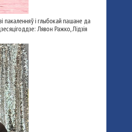
зі пакаленняў і глыбокай пашане да
дзесяцігоддзе: Лявон Ражко, Лідзія