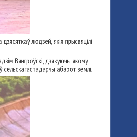
 дзясяткаў людзей, якія прысвяцілі
адзім Вянгроўскі, дзякуючы якому
 ў сельскагаспадарчы абарот землі.